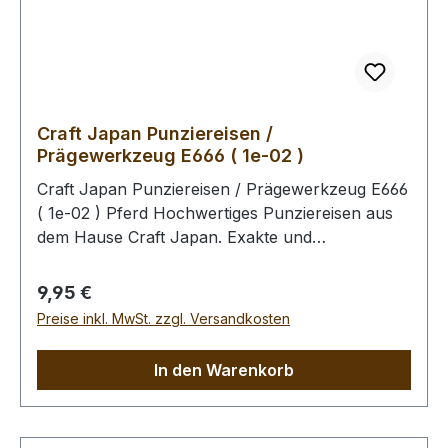
Hammer, um eine Beschädigung der
Punziereisen auszuschliessen.
Craft Japan Punziereisen /
Prägewerkzeug E666 ( 1e-02 )
Craft Japan Punziereisen / Prägewerkzeug E666
( 1e-02 ) Pferd Hochwertiges Punziereisen aus
dem Hause Craft Japan. Exakte und
feingeprägte Abdrücke zeichen diese Serie an
Punziereisen aus. Abmessungen: Breite: 13,9
Regulärer Preis:
9,95 €
mm, Länge: 17 mm Zum Punzieren des Leders
Preise inkl. MwSt. zzgl. Versandkosten
bitte die Oberfläche mit einem Schwamm und
lauwarmen Wasser anfeuchten (Oberfläche
In den Warenkorb
muss saugfähig sein). Im Anschluss kann das
Leder gefärbt werden. Unabhängig davon, ob
das Leder gefärbt wird, empfehlen wir Ihnen