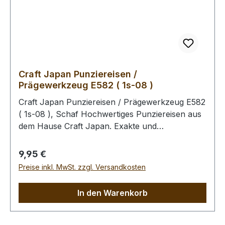
Hammer, um eine Beschädigung der
Punziereisen auszuschliessen.
Craft Japan Punziereisen /
Prägewerkzeug E582 ( 1s-08 )
Craft Japan Punziereisen / Prägewerkzeug E582
( 1s-08 ), Schaf Hochwertiges Punziereisen aus
dem Hause Craft Japan. Exakte und
feingeprägte Abdrücke zeichen diese Serie an
Punziereisen aus. Abmessungen: Breite: 11 mm,
Regulärer Preis:
9,95 €
Länge: 15,5 mm Zum Punzieren des Leders bitte
Preise inkl. MwSt. zzgl. Versandkosten
die Oberfläche mit einem Schwamm und
lauwarmen Wasser anfeuchten (Oberfläche
In den Warenkorb
muss saugfähig sein). Im Anschluss kann das
Leder gefärbt werden. Unabhängig davon, ob
das Leder gefärbt wird, empfehlen wir Ihnen