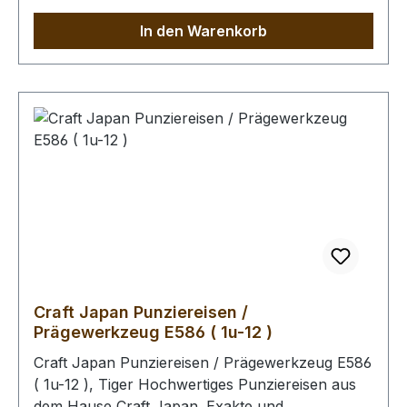
lauwarmen Wasser anfeuchten (Oberfläche
In den Warenkorb
muss saugfähig sein). Im Anschluss kann das
Leder gefärbt werden. Unabhängig davon, ob
das Leder gefärbt wird, empfehlen wir Ihnen
abschliessend die Oberfläche mit unserem Leder
- Pflege - Finish zu behandeln (Oberfläche wird
schmutz- und wasserabweisend). Bitte benutzen
Sie zum Schlagen unbedingt einen geeigneten
Hammer, um eine Beschädigung der
Punziereisen auszuschliessen.
Craft Japan Punziereisen /
Prägewerkzeug E586 ( 1u-12 )
Craft Japan Punziereisen / Prägewerkzeug E586
( 1u-12 ), Tiger Hochwertiges Punziereisen aus
dem Hause Craft Japan. Exakte und