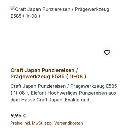
abschliessend die Oberfläche mit unserem Leder
- Pflege - Finish zu behandeln (Oberfläche wird
schmutz- und wasserabweisend). Bitte benutzen
Sie zum Schlagen unbedingt einen geeigneten
Hammer, um eine Beschädigung der
Punziereisen auszuschliessen.
Craft Japan Punziereisen /
Prägewerkzeug E585 ( 1t-08 )
Craft Japan Punziereisen / Prägewerkzeug E585
( 1t-08 ), Elefant Hochwertiges Punziereisen aus
dem Hause Craft Japan. Exakte und
feingeprägte Abdrücke zeichen diese Serie an
Punziereisen aus. Abmessungen: Breite: 13 mm,
Regulärer Preis:
9,95 €
Länge: 17 mm Zum Punzieren des Leders bitte
Preise inkl. MwSt. zzgl. Versandkosten
die Oberfläche mit einem Schwamm und