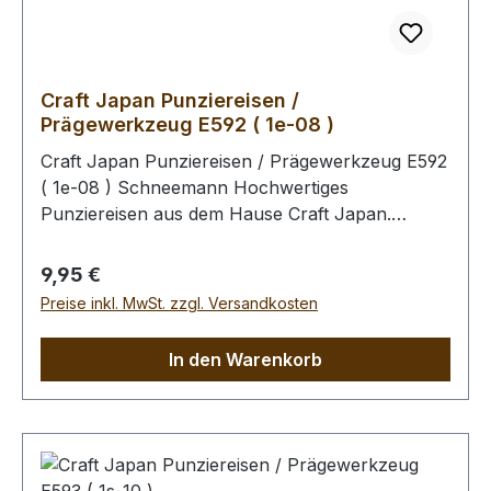
Craft Japan Punziereisen /
Prägewerkzeug E592 ( 1e-08 )
Craft Japan Punziereisen / Prägewerkzeug E592
( 1e-08 ) Schneemann Hochwertiges
Punziereisen aus dem Hause Craft Japan.
Exakte und feingeprägte Abdrücke zeichen diese
Serie an Punziereisen aus. Abmessungen: Breite:
Regulärer Preis:
9,95 €
12,1 mm, Länge: 17,2 mm Zum Punzieren des
Preise inkl. MwSt. zzgl. Versandkosten
Leders bitte die Oberfläche mit einem Schwamm
und lauwarmen Wasser anfeuchten (Oberfläche
In den Warenkorb
muss saugfähig sein). Im Anschluss kann das
Leder gefärbt werden. Unabhängig davon, ob
das Leder gefärbt wird, empfehlen wir Ihnen
abschliessend die Oberfläche mit unserem Leder
- Pflege - Finish zu behandeln (Oberfläche wird