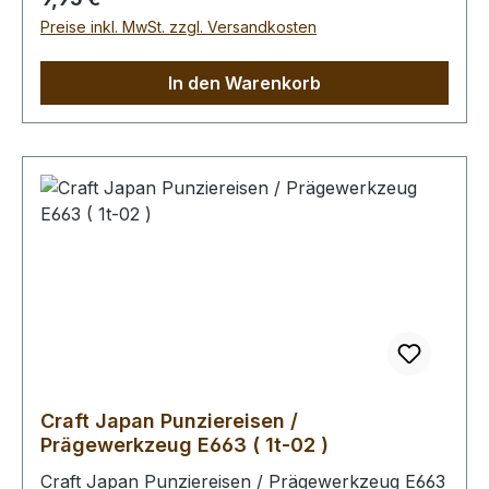
Länge: 13,5 mm Zum Punzieren des Leders bitte
Preise inkl. MwSt. zzgl. Versandkosten
die Oberfläche mit einem Schwamm und
lauwarmen Wasser anfeuchten (Oberfläche
In den Warenkorb
muss saugfähig sein). Im Anschluss kann das
Leder gefärbt werden. Unabhängig davon, ob
das Leder gefärbt wird, empfehlen wir Ihnen
abschliessend die Oberfläche mit unserem Leder
- Pflege - Finish zu behandeln (Oberfläche wird
schmutz- und wasserabweisend). Bitte benutzen
Sie zum Schlagen unbedingt einen geeigneten
Hammer, um eine Beschädigung der
Punziereisen auszuschliessen.
Craft Japan Punziereisen /
Prägewerkzeug E663 ( 1t-02 )
Craft Japan Punziereisen / Prägewerkzeug E663