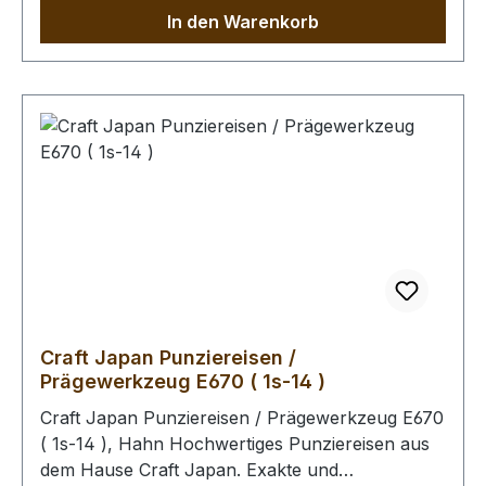
lauwarmen Wasser anfeuchten (Oberfläche
In den Warenkorb
muss saugfähig sein). Im Anschluss kann das
Leder gefärbt werden. Unabhängig davon, ob
das Leder gefärbt wird, empfehlen wir Ihnen
abschliessend die Oberfläche mit unserem Leder
- Pflege - Finish zu behandeln (Oberfläche wird
schmutz- und wasserabweisend). Bitte benutzen
Sie zum Schlagen unbedingt einen geeigneten
Hammer, um eine Beschädigung der
Punziereisen auszuschliessen.
Craft Japan Punziereisen /
Prägewerkzeug E670 ( 1s-14 )
Craft Japan Punziereisen / Prägewerkzeug E670
( 1s-14 ), Hahn Hochwertiges Punziereisen aus
dem Hause Craft Japan. Exakte und