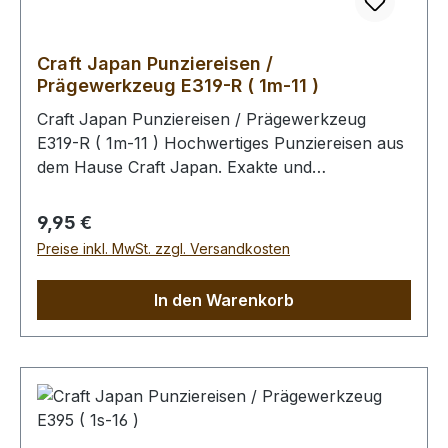
Craft Japan Punziereisen /
Prägewerkzeug E319-R ( 1m-11 )
Craft Japan Punziereisen / Prägewerkzeug
E319-R ( 1m-11 ) Hochwertiges Punziereisen aus
dem Hause Craft Japan. Exakte und
feingeprägte Abdrücke zeichen diese Serie an
Punziereisen aus. Abmessungen: Breite: 4,5 mm,
Regulärer Preis:
9,95 €
Länge: 13,5 mm Zum Punzieren des Leders bitte
Preise inkl. MwSt. zzgl. Versandkosten
die Oberfläche mit einem Schwamm und
lauwarmen Wasser anfeuchten (Oberfläche
In den Warenkorb
muss saugfähig sein). Im Anschluss kann das
Leder gefärbt werden. Unabhängig davon, ob
das Leder gefärbt wird, empfehlen wir Ihnen
abschliessend die Oberfläche mit unserem Leder
- Pflege - Finish zu behandeln (Oberfläche wird
schmutz- und wasserabweisend). Bitte benutzen