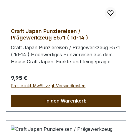
Craft Japan Punziereisen /
Prägewerkzeug E571 ( 1d-14 )
Craft Japan Punziereisen / Prägewerkzeug E571
( 1d-14 ) Hochwertiges Punziereisen aus dem
Hause Craft Japan. Exakte und feingeprägte
Abdrücke zeichen diese Serie an Punziereisen
aus. Abmessungen: Breite: 9 mm, Länge: 13 mm
Regulärer Preis:
9,95 €
Zum Punzieren des Leders bitte die Oberfläche
Preise inkl. MwSt. zzgl. Versandkosten
mit einem Schwamm und lauwarmen Wasser
anfeuchten (Oberfläche muss saugfähig sein).
In den Warenkorb
Im Anschluss kann das Leder gefärbt werden.
Unabhängig davon, ob das Leder gefärbt wird,
empfehlen wir Ihnen abschliessend die
Oberfläche mit unserem Leder - Pflege -