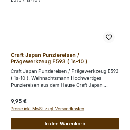
schmutz- und wasserabweisend). Bitte benutzen
Sie zum Schlagen unbedingt einen geeigneten
Hammer, um eine Beschädigung der
Punziereisen auszuschliessen.
Craft Japan Punziereisen /
Prägewerkzeug E593 ( 1s-10 )
Craft Japan Punziereisen / Prägewerkzeug E593
( 1s-10 ), Weihnachtsmann Hochwertiges
Punziereisen aus dem Hause Craft Japan.
Exakte und feingeprägte Abdrücke zeichen diese
Serie an Punziereisen aus. Abmessungen: Breite:
Regulärer Preis:
9,95 €
9 mm, Länge: 12,5 mm Zum Punzieren des
Preise inkl. MwSt. zzgl. Versandkosten
Leders bitte die Oberfläche mit einem Schwamm
und lauwarmen Wasser anfeuchten (Oberfläche
In den Warenkorb
muss saugfähig sein). Im Anschluss kann das