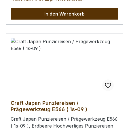
Oberfläche mit einem Schwamm und lauwarmen
Wasser anfeuchten (Oberfläche muss saugfähig
In den Warenkorb
sein). Im Anschluss kann das Leder gefärbt
werden. Unabhängig davon, ob das Leder
gefärbt wird, empfehlen wir Ihnen abschliessend
die Oberfläche mit unserem Leder - Pflege -
Finish zu behandeln (Oberfläche wird schmutz-
und wasserabweisend). Bitte benutzen Sie zum
Schlagen unbedingt einen geeigneten Hammer,
um eine Beschädigung der Punziereisen
auszuschliessen.
Craft Japan Punziereisen /
Prägewerkzeug E566 ( 1s-09 )
Craft Japan Punziereisen / Prägewerkzeug E566
( 1s-09 ), Erdbeere Hochwertiges Punziereisen