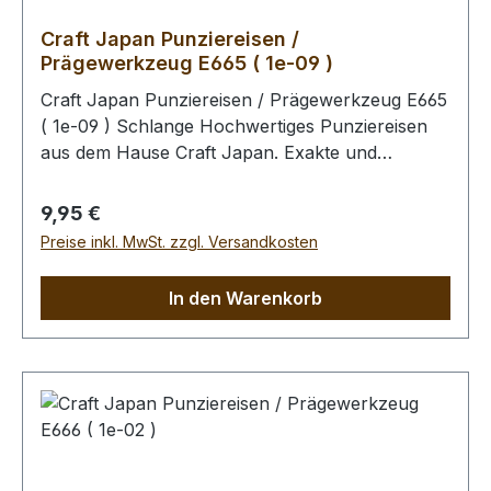
Craft Japan Punziereisen /
Prägewerkzeug E665 ( 1e-09 )
Craft Japan Punziereisen / Prägewerkzeug E665
( 1e-09 ) Schlange Hochwertiges Punziereisen
aus dem Hause Craft Japan. Exakte und
feingeprägte Abdrücke zeichen diese Serie an
Punziereisen aus. Abmessungen: Breite: 11 mm,
Regulärer Preis:
9,95 €
Länge: 15,1 mm Zum Punzieren des Leders bitte
Preise inkl. MwSt. zzgl. Versandkosten
die Oberfläche mit einem Schwamm und
lauwarmen Wasser anfeuchten (Oberfläche
In den Warenkorb
muss saugfähig sein). Im Anschluss kann das
Leder gefärbt werden. Unabhängig davon, ob
das Leder gefärbt wird, empfehlen wir Ihnen
abschliessend die Oberfläche mit unserem Leder
- Pflege - Finish zu behandeln (Oberfläche wird
schmutz- und wasserabweisend). Bitte benutzen
Sie zum Schlagen unbedingt einen geeigneten