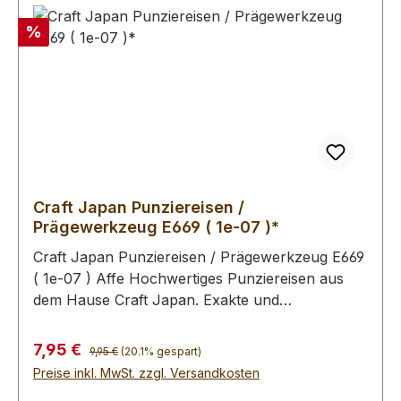
abschliessend die Oberfläche mit unserem Leder
- Pflege - Finish zu behandeln (Oberfläche wird
Rabatt
%
schmutz- und wasserabweisend). Bitte benutzen
Sie zum Schlagen unbedingt einen geeigneten
Hammer, um eine Beschädigung der
Punziereisen auszuschliessen.
Craft Japan Punziereisen /
Prägewerkzeug E669 ( 1e-07 )*
Craft Japan Punziereisen / Prägewerkzeug E669
( 1e-07 ) Affe Hochwertiges Punziereisen aus
dem Hause Craft Japan. Exakte und
feingeprägte Abdrücke zeichen diese Serie an
Punziereisen aus. Abmessungen: Breite: 14 mm,
Regulärer Preis:
Verkaufspreis:
7,95 €
9,95 €
(20.1% gespart)
Länge: 16 mm Zum Punzieren des Leders bitte
Preise inkl. MwSt. zzgl. Versandkosten
die Oberfläche mit einem Schwamm und