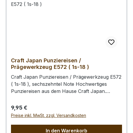
Finish zu behandeln (Oberfläche wird schmutz-
und wasserabweisend). Bitte benutzen Sie zum
Schlagen unbedingt einen geeigneten Hammer,
um eine Beschädigung der Punziereisen
auszuschliessen.
Craft Japan Punziereisen /
Prägewerkzeug E572 ( 1s-18 )
Craft Japan Punziereisen / Prägewerkzeug E572
( 1s-18 ), sechszehntel Note Hochwertiges
Punziereisen aus dem Hause Craft Japan.
Exakte und feingeprägte Abdrücke zeichen diese
Serie an Punziereisen aus. Abmessungen: Breite:
Regulärer Preis:
9,95 €
14 mm, Länge: 14,5 mm Zum Punzieren des
Preise inkl. MwSt. zzgl. Versandkosten
Leders bitte die Oberfläche mit einem Schwamm
und lauwarmen Wasser anfeuchten (Oberfläche
In den Warenkorb