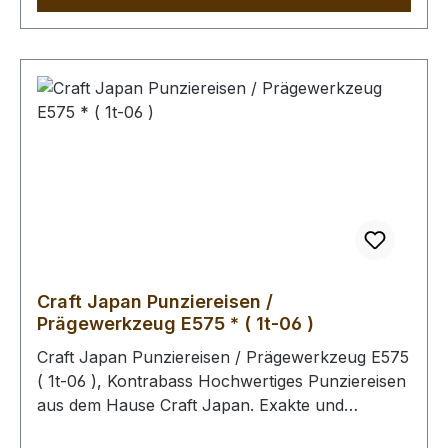
muss saugfähig sein). Im Anschluss kann das
Leder gefärbt werden. Unabhängig davon, ob
das Leder gefärbt wird, empfehlen wir Ihnen
abschliessend die Oberfläche mit unserem Leder
- Pflege - Finish zu behandeln (Oberfläche wird
schmutz- und wasserabweisend). Bitte benutzen
Sie zum Schlagen unbedingt einen geeigneten
Hammer, um eine Beschädigung der
Punziereisen auszuschliessen.
Craft Japan Punziereisen /
Prägewerkzeug E575 * ( 1t-06 )
Craft Japan Punziereisen / Prägewerkzeug E575
( 1t-06 ), Kontrabass Hochwertiges Punziereisen
aus dem Hause Craft Japan. Exakte und
feingeprägte Abdrücke zeichen diese Serie an