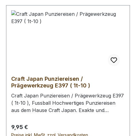
das Leder gefärbt wird, empfehlen wir Ihnen
abschliessend die Oberfläche mit unserem Leder
- Pflege - Finish zu behandeln (Oberfläche wird
schmutz- und wasserabweisend). Bitte benutzen
Sie zum Schlagen unbedingt einen geeigneten
Hammer, um eine Beschädigung der
Punziereisen auszuschliessen.
Craft Japan Punziereisen /
Prägewerkzeug E397 ( 1t-10 )
Craft Japan Punziereisen / Prägewerkzeug E397
( 1t-10 ), Fussball Hochwertiges Punziereisen
aus dem Hause Craft Japan. Exakte und
feingeprägte Abdrücke zeichen diese Serie an
Punziereisen aus. Abmessungen: Breite: 9 mm,
Regulärer Preis:
9,95 €
Länge: 9 mm Zum Punzieren des Leders bitte die
Preise inkl. MwSt. zzgl. Versandkosten