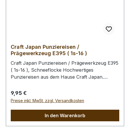
Sie zum Schlagen unbedingt einen geeigneten
Hammer, um eine Beschädigung der
Punziereisen auszuschliessen.
Craft Japan Punziereisen /
Prägewerkzeug E395 ( 1s-16 )
Craft Japan Punziereisen / Prägewerkzeug E395
( 1s-16 ), Schneeflocke Hochwertiges
Punziereisen aus dem Hause Craft Japan.
Exakte und feingeprägte Abdrücke zeichen diese
Serie an Punziereisen aus. Abmessungen: Breite:
Regulärer Preis:
9,95 €
9 mm, Länge: 9 mm Zum Punzieren des Leders
Preise inkl. MwSt. zzgl. Versandkosten
bitte die Oberfläche mit einem Schwamm und
lauwarmen Wasser anfeuchten (Oberfläche
In den Warenkorb
muss saugfähig sein). Im Anschluss kann das
Leder gefärbt werden. Unabhängig davon, ob