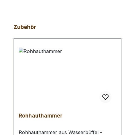
Produktgalerie überspringen
Zubehör
Rohhauthammer
Rohhauthammer aus Wasserbüffel -