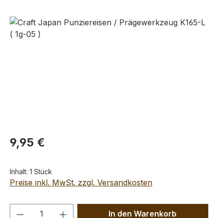
Bildergalerie überspringen
Regulärer Preis:
9,95 €
Inhalt:
1 Stück
Preise inkl. MwSt. zzgl. Versandkosten
Produkt Anzahl: Gib den gewünschten We
In den Warenkorb