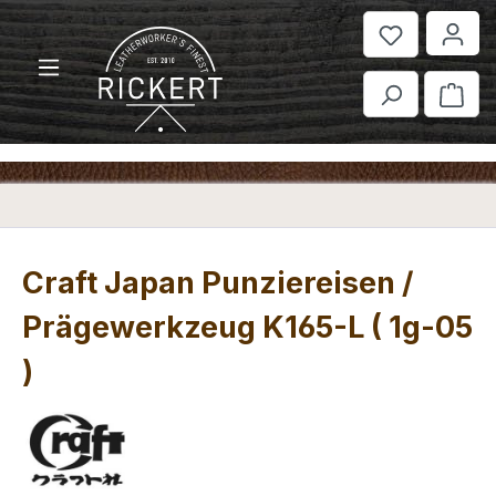
Zum Hauptinhalt springen
War
Craft Japan Punziereisen /
Prägewerkzeug K165-L ( 1g-05
)