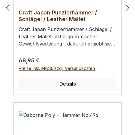
Craft Japan Punzierhammer /
Schlägel / Leather Mallet
Craft Japan Punzierhammer / Schlägel /
Leather Mallet mit ergonomischer
Gewichtsverteilung - dadurch ergiebt sich
eine geringe Ermüdung beim Punzieren
und ein exzellentes Schlagbild. Der extrem
Regulärer Preis:
68,95 €
schlagfeste Schlägel - Kopf besteht aus
Preise inkl. MwSt. zzgl. Versandkosten
gefrästem Spezialkunststoff.. Der Griff ist
aus schwarz lackiertem Hartholz. Zum
Details
Schlagen von Punziereisen, Locheisen,
Braidingstempeln, usw., runde
Schlagfläche. Wenig Rückschlag durch
schlagabsorbierenden Hammerkopf. -
Profiausführung. Auswahlliste: # 01:
Gesamtlänge: 210 mm / Gesamtgewicht:
ca. 430 gr / Kopf-Ø: 49 mm# 02: