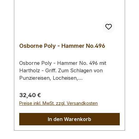
Gesamtlänge: 240 mm / Gesamtgewicht:
ca. 480 gr / Kopf-Ø: 55 mm Bei einer
Bestellung 1 Stück erhalten Sie 1 Craft
Japan Punzierhammer / Schlägel /
Leather Mallet der gewählten Ausführung.
Osborne Poly - Hammer No.496
Osborne Poly - Hammer No. 496 mit
Hartholz - Griff. Zum Schlagen von
Punziereisen, Locheisen,
Braidingstempeln, usw., gerade
Schlagfläche. Wenig Rückschlag durch
Regulärer Preis:
32,40 €
schlagabsorbierenden Poly -
Preise inkl. MwSt. zzgl. Versandkosten
Hammerkopf. 240 gr Gesamtgewicht /
Kopf - Ø 45 mm / Gesamtlänge 295 mm
In den Warenkorb