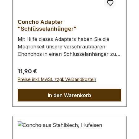
Concho Adapter
"Schlüsselanhänger"
Mit Hilfe dieses Adapters haben Sie die
Möglichkeit unsere verschraubbaren
Chonchos in einen Schlüsselanhänger zu
verwandeln. (siehe Abb. 2)
Abmessungen:Adapter: Länge: 39 mm /
Regulärer Preis:
11,90 €
Breite: 19 mmSchlüsselring: Außen Ø: 30
Preise inkl. MwSt. zzgl. Versandkosten
mm / Innen Ø: 25 mm
In den Warenkorb