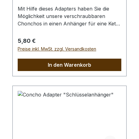
Mit Hilfe dieses Adapters haben Sie die
Möglichkeit unsere verschraubbaren
Chonchos in einen Anhänger für eine Kette
oder ein Halsband zu verwandeln. (siehe
Abb. 2 u. 3) Geeignet für Ketten oder
Regulärer Preis:
5,80 €
Lederbänder mit einer Dicke von max. 5,5
Preise inkl. MwSt. zzgl. Versandkosten
mm. Abmessungen:Adapter: Länge: 46 mm
/ Breite: 21,5 mm
In den Warenkorb