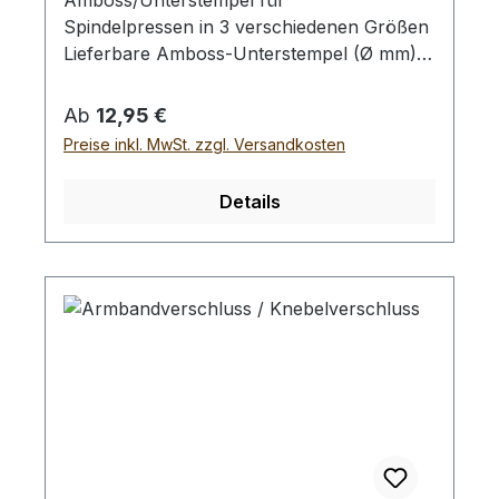
Spindelpressen in 3 verschiedenen Größen
Lieferbare Amboss-Unterstempel (Ø mm):
12 mm, 24 mm, 28 mm Achtung: - Für die
Verwendung benötigen Sie eine
Regulärer Preis:
Ab
12,95 €
Spindelpresse für einen Ø 12 mm Einsatz.
Preise inkl. MwSt. zzgl. Versandkosten
Bei einer Bestellung erhalten Sie 1-Stück
der gewählten Größe!
Details