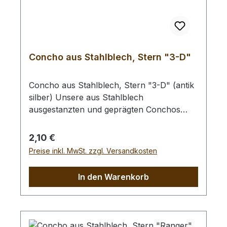
Concho aus Stahlblech, Stern "3-D"
Concho aus Stahlblech, Stern "3-D" (antik
silber) Unsere aus Stahlblech
ausgestanzten und geprägten Conchos
werden mit Hilfe der rückseitig
angebrachten Rundkopfniete befestigt
Regulärer Preis:
2,10 €
(Siehe Bild 2).Die Aufgesetzte Niete hat eine
Preise inkl. MwSt. zzgl. Versandkosten
Länge von 7 mm und eignet sich zum
Einsetzen in Leder mit max. 4 mm
In den Warenkorb
Dicke.Zum Vorlochen empfehlen wir Ihnen
ein Locheisen mit Ø 3,0 mm.Abmessungen:
- Ø 25 mm