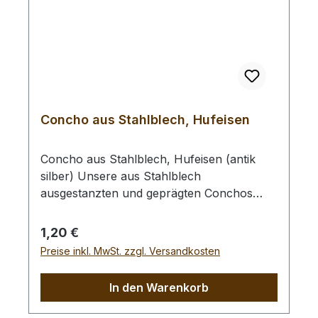
Concho aus Stahlblech, Hufeisen
Concho aus Stahlblech, Hufeisen (antik
silber) Unsere aus Stahlblech
ausgestanzten und geprägten Conchos
werden mit Hilfe der rückseitig
angebrachten Rundkopfniete befestigt
Regulärer Preis:
1,20 €
(Siehe Bild 2).Die Aufgesetzte Niete hat eine
Preise inkl. MwSt. zzgl. Versandkosten
Länge von 5 mm und eignet sich zum
Einsetzen in Leder mit max. 2,5 mm
In den Warenkorb
Dicke.Zum Vorlochen empfehlen wir Ihnen
ein Locheisen mit Ø 2,0 mm.Abmessungen: