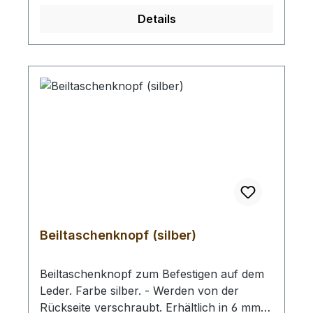
ein Knopflocheisen aus unserem Sortiment.
Details
Kopfgrösse ø 6 mm: Gesamthöhe 9,5 mm /
Hals ø 4,5 mm / Scheiben ø 9,0 mm
Kopfgrösse ø 8 mm: Gesamthöhe 9,5 mm /
Hals ø 3,9 mm / Scheiben ø 10 mm -
Einsetzbar in max. 4,5 mm Lederdicke
Beiltaschenknopf (silber)
Beiltaschenknopf zum Befestigen auf dem
Leder. Farbe silber. - Werden von der
Rückseite verschraubt. Erhältlich in 6 mm