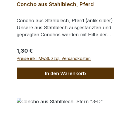
Concho aus Stahlblech, Pferd
Concho aus Stahlblech, Pferd (antik silber)
Unsere aus Stahlblech ausgestanzten und
geprägten Conchos werden mit Hilfe der
rückseitig angebrachten Rundkopfniete
befestigt (Siehe Bild 2).Die Aufgesetzte
Regulärer Preis:
1,30 €
Niete hat eine Länge von 6 mm und eignet
Preise inkl. MwSt. zzgl. Versandkosten
sich zum Einsetzen in Leder mit max. 3 mm
Dicke.Zum Vorlochen empfehlen wir Ihnen
In den Warenkorb
ein Locheisen mit Ø 3,0 mm.Abmessungen:
- 35 x 25 mm