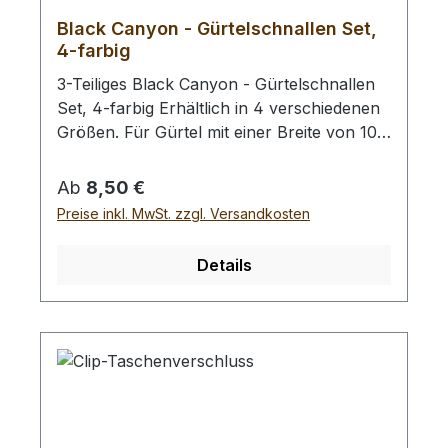
Black Canyon - Gürtelschnallen Set,
4-farbig
3-Teiliges Black Canyon - Gürtelschnallen
Set, 4-farbig Erhältlich in 4 verschiedenen
Größen. Für Gürtel mit einer Breite von 10
mm, 20 mm, 25 mm und 38 mm.Dem
Riemenende liegt jeweils eine kleine
Regulärer Preis:
Ab
8,50 €
Schraube zur Befestigung bei. Set 10 mm
Preise inkl. MwSt. zzgl. Versandkosten
(passend Für Riemen mit 10 mm
Breite)Abmessungen Schnalle:Länge: 25
Details
mm, Breite: 20 mm Abmessungen
Schlaufe:Länge: 7 mm, Breite: 14 mm
Abmessungen Riemenende:Länge: 15 mm,
Breite: 10 mm Set 20 mm (passend Für
Riemen mit 20 mm Breite)Abmessungen
Schnalle:Länge: 47 mm, Breite: 40 mm
Abmessungen Schlaufe:Länge: 15 mm,
Breite: 24 mm Abmessungen