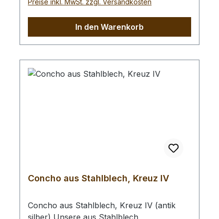
Preise inkl. MwSt. zzgl. Versandkosten
Länge von 7 mm und eignet sich zum
Einsetzen in Leder mit max. 4 mm
In den Warenkorb
Dicke.Zum Vorlochen empfehlen wir Ihnen
ein Locheisen mit Ø 3,0 mm.Abmessungen:
- Ø 25 mm
Concho aus Stahlblech, Kreuz IV
Concho aus Stahlblech, Kreuz IV (antik
silber) Unsere aus Stahlblech