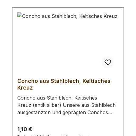
- Ø 25 mm
Concho aus Stahlblech, Keltisches
Kreuz
Concho aus Stahlblech, Keltisches
Kreuz (antik silber) Unsere aus Stahlblech
ausgestanzten und geprägten Conchos
werden mit Hilfe der rückseitig
angebrachten Rundkopfniete befestigt
Regulärer Preis:
1,10 €
(Siehe Bild 2).Die Aufgesetzte Niete hat eine