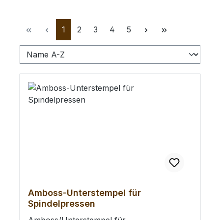
Seite
Seite
Seite
Seite
Seite
1
2
3
4
5
Amboss-Unterstempel für
Spindelpressen
Amboss/Unterstempel für