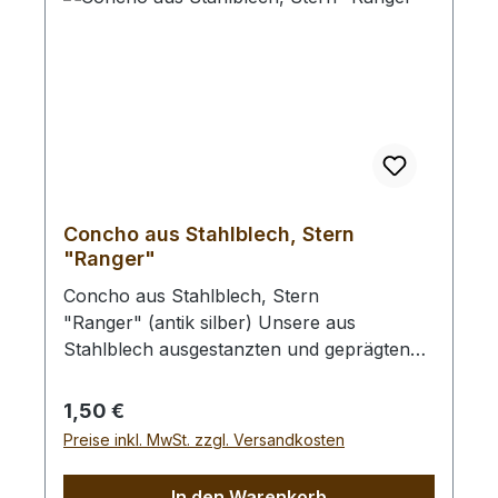
Concho aus Stahlblech, Stern
"Ranger"
Concho aus Stahlblech, Stern
"Ranger" (antik silber) Unsere aus
Stahlblech ausgestanzten und geprägten
Conchos werden mit Hilfe der rückseitig
angebrachten Rundkopfniete befestigt
Regulärer Preis:
1,50 €
(Siehe Bild 2).Die Aufgesetzte Niete hat eine
Preise inkl. MwSt. zzgl. Versandkosten
Länge von 7 mm und eignet sich zum
Einsetzen in Leder mit max. 4 mm
In den Warenkorb