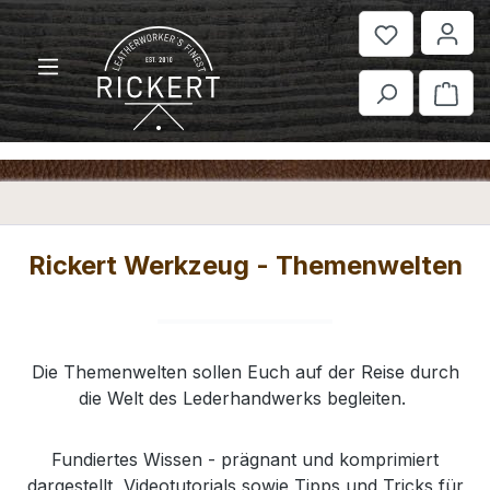
Zum Hauptinhalt springen
War
Rickert Werkzeug - Themenwelten
Die Themenwelten sollen Euch auf der Reise durch
die Welt des Lederhandwerks begleiten.
Fundiertes Wissen - prägnant und komprimiert
dargestellt, Videotutorials sowie Tipps und Tricks für