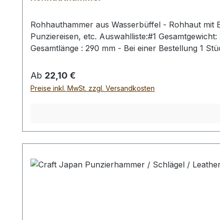
Rohhauthammer aus Wasserbüffel - Rohhaut mit Ei
Punziereisen, etc. Auswahlliste:#1 Gesamtgewich
Gesamtlänge : 290 mm - Bei einer Bestellung 1 St
Regulärer Preis:
Ab
22,10 €
Preise inkl. MwSt. zzgl. Versandkosten