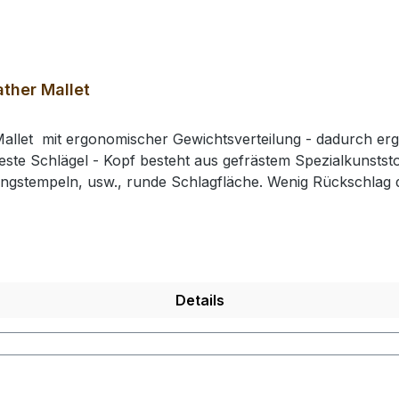
ther Mallet
allet mit ergonomischer Gewichtsverteilung - dadurch erg
este Schlägel - Kopf besteht aus gefrästem Spezialkunststof
ingstempeln, usw., runde Schlagfläche. Wenig Rückschla
e: 210 mm / Gesamtgewicht: ca. 430 gr / Kopf-Ø: 49 mm# 0
rhalten Sie 1 Craft Japan Punzierhammer / Schlägel / Leat
Details