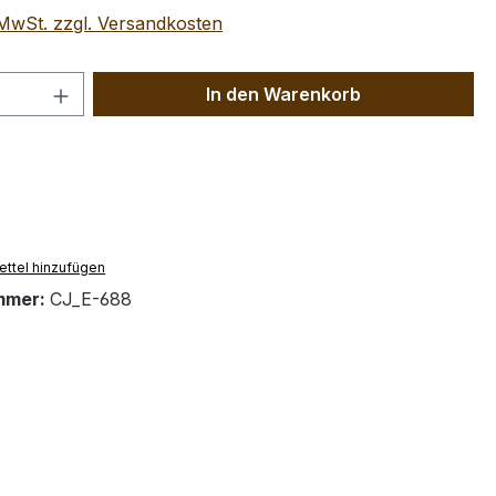
. MwSt. zzgl. Versandkosten
 Anzahl: Gib den gewünschten Wert ein 
In den Warenkorb
ttel hinzufügen
mmer:
CJ_E-688