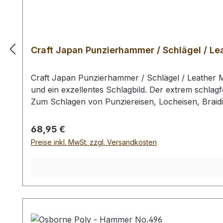
Craft Japan Punzierhammer / Schlägel / Lea
Craft Japan Punzierhammer / Schlägel / Leather M
und ein exzellentes Schlagbild. Der extrem schlagf
Zum Schlagen von Punziereisen, Locheisen, Braid
Profiausführung. Auswahlliste: # 01: Gesamtläng
gr / Kopf-Ø: 55 mm Bei einer Bestellung 1 Stück e
Regulärer Preis:
68,95 €
Preise inkl. MwSt. zzgl. Versandkosten