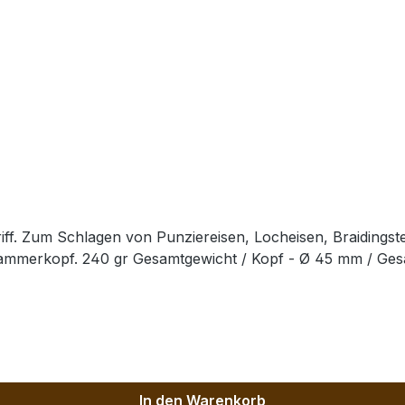
ff. Zum Schlagen von Punziereisen, Locheisen, Braidingst
Hammerkopf. 240 gr Gesamtgewicht / Kopf - Ø 45 mm / Ge
In den Warenkorb