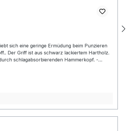
iebt sich eine geringe Ermüdung beim Punzieren
f.. Der Griff ist aus schwarz lackiertem Hartholz.
g durch schlagabsorbierenden Hammerkopf. -
2: Gesamtlänge: 240 mm / Gesamtgewicht: ca. 480
her Mallet der gewählten Ausführung.