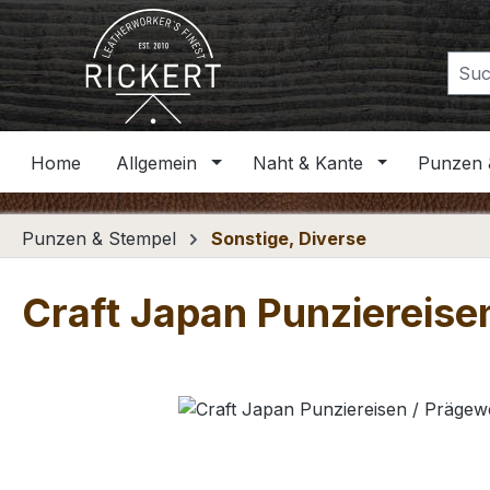
m Hauptinhalt springen
Zur Suche springen
Zur Hauptnavigation springen
Home
Allgemein
Naht & Kante
Punzen 
Punzen & Stempel
Sonstige, Diverse
Craft Japan Punziereise
Bildergalerie überspringen