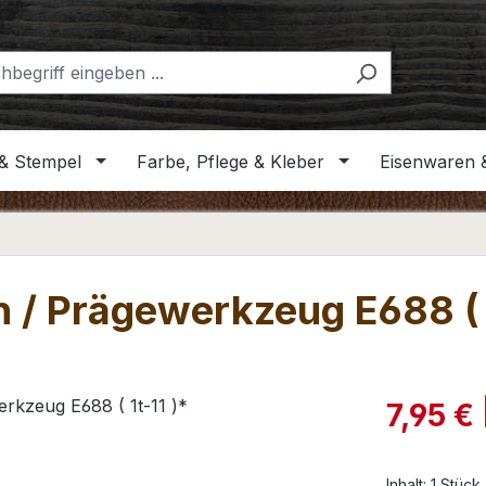
& Stempel
Farbe, Pflege & Kleber
Eisenwaren 
n / Prägewerkzeug E688 ( 1
Verkaufspre
7,95 €
Inhalt:
1 Stück