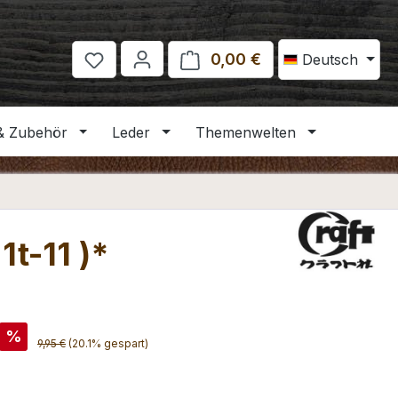
0,00 €
Warenkorb enthält 
Deutsch
& Zubehör
Leder
Themenwelten
t-11 )*
is:
%
Regulärer Preis:
9,95 €
(20.1% gespart)