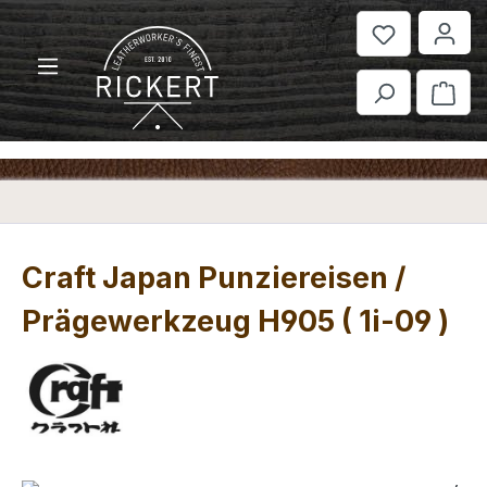
Zum Hauptinhalt springen
War
Craft Japan Punziereisen /
Prägewerkzeug H905 ( 1i-09 )