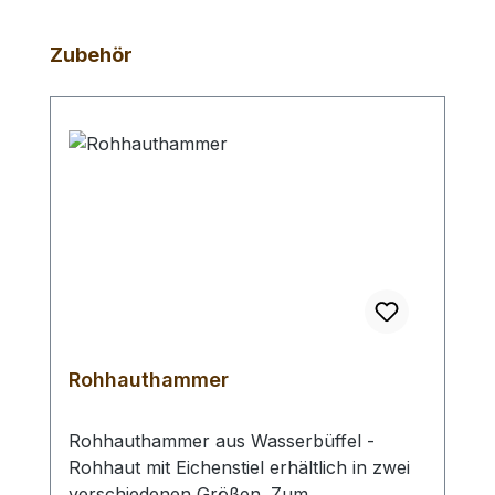
Produktgalerie überspringen
Zubehör
Rohhauthammer
Rohhauthammer aus Wasserbüffel -
Rohhaut mit Eichenstiel erhältlich in zwei
verschiedenen Größen. Zum