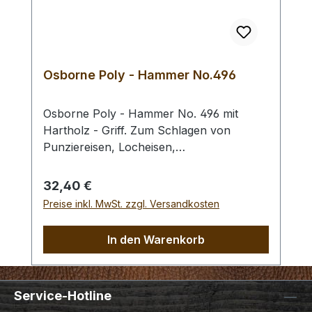
Bestellung 1 Stück erhalten Sie 1 Craft
Japan Punzierhammer / Schlägel /
Leather Mallet der gewählten Ausführung.
Osborne Poly - Hammer No.496
Osborne Poly - Hammer No. 496 mit
Hartholz - Griff. Zum Schlagen von
Punziereisen, Locheisen,
Braidingstempeln, usw., gerade
Schlagfläche. Wenig Rückschlag durch
Regulärer Preis:
32,40 €
schlagabsorbierenden Poly -
Preise inkl. MwSt. zzgl. Versandkosten
Hammerkopf. 240 gr Gesamtgewicht /
Kopf - Ø 45 mm / Gesamtlänge 295 mm
In den Warenkorb
Service-Hotline