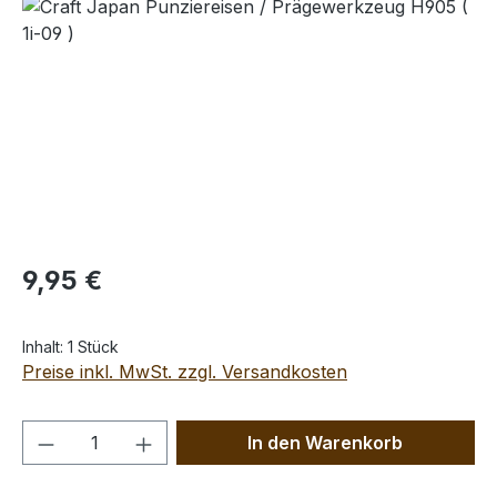
Bildergalerie überspringen
Regulärer Preis:
9,95 €
Inhalt:
1 Stück
Preise inkl. MwSt. zzgl. Versandkosten
Produkt Anzahl: Gib den gewünschten We
In den Warenkorb