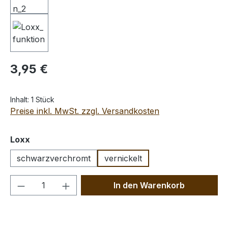
Regulärer Preis:
3,95 €
Inhalt:
1 Stück
Preise inkl. MwSt. zzgl. Versandkosten
auswählen
Loxx
schwarzverchromt
vernickelt
Produkt Anzahl: Gib den gewünschten We
In den Warenkorb