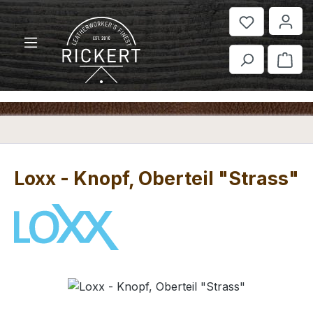
Zum Hauptinhalt springen
War
Loxx - Knopf, Oberteil "Strass"
Bildergalerie überspringen