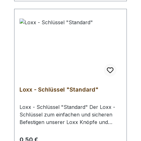
gewählten Größe.
Loxx - Schlüssel "Standard"
Loxx - Schlüssel "Standard" Der Loxx -
Schlüssel zum einfachen und sicheren
Befestigen unserer Loxx Knöpfe und
Unterteile mit Gewinde. Somit haben Sie
die Möglichkeit das Gewinde komplett
Regulärer Preis:
0,50 €