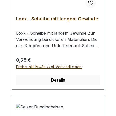
zu betrachten oder uns zu kontaktieren.
Loxx - Scheibe mit langem Gewinde
Loxx - Scheibe mit langem Gewinde Zur
Verwendung bei dickeren Materialien. Die
den Knöpfen und Unterteilen mit Scheibe
beiliegenden Scheiben können durch
diese ersetzt werden. Sie erhalten somit
Regulärer Preis:
0,95 €
eine Gewindeverlängerung von ca. 1,1 mm
Preise inkl. MwSt. zzgl. Versandkosten
Achtung: - Zur Verwendung mit allen Loxx
Oberteilen und Unterteilen mit Gewinde.
Details
Abmessungen:Gesamthöhe: 3,6
mmDurchmesser Fußplatte: 20
mmDurchmesser Gewinde: 9,6 mmLänge
Gewinde: 3,6 mm Bitte beachten Sie, dass
es insbesondere durch die Verwendung
unterschiedlicher Displaytechnologien und