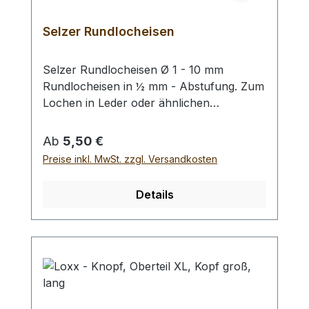
Zweifel empfehlen wir Ihnen, die
Produktfotos auf einem weiteren Display
Selzer Rundlocheisen
zu betrachten oder uns zu kontaktieren.
Selzer Rundlocheisen Ø 1 - 10 mm
Rundlocheisen in ½ mm - Abstufung. Zum
Lochen in Leder oder ähnlichen
Materialien. Bitte benutzen Sie eine harte
Unterlage und einen geeigneten
Regulärer Preis:
Ab
5,50 €
Hammer zum Schlagen, (keinen
Preise inkl. MwSt. zzgl. Versandkosten
Stahlhammer; Gefahr des Splitterns) siehe
Zubehör. Bei einer Bestellung 1 Stück
Details
erhalten Sie 1 Selzer Rundlocheisen der
gewählten Größe.