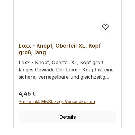
Loxx - Knopf, Oberteil XL, Kopf
groß, lang
Loxx - Knopf, Oberteil XL, Kopf groß,
langes Gewinde Der Loxx - Knopf ist eine
sichere, verriegelbare und gleichzeitig
lösbare Befestigungs- und
Sicherungslösung, die unabsichtiges
Regulärer Preis:
4,45 €
Öffnen verhindert. Ursprünglich für die
Preise inkl. MwSt. zzgl. Versandkosten
Befestigung von textilen
Cabriofaltverdecken entwickelt, ist dieser
Details
Knopf heute in vielen Bereichen zu finden.
Ideal z.B. als Befestigung von Gitarren-
oder Bassgurten oder anderen