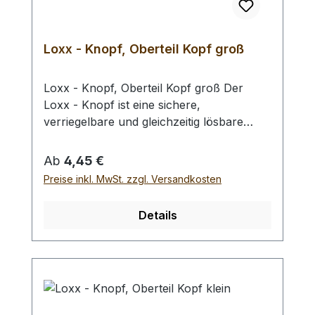
Loxx - Knopf, Oberteil Kopf groß
Loxx - Knopf, Oberteil Kopf groß Der
Loxx - Knopf ist eine sichere,
verriegelbare und gleichzeitig lösbare
Befestigungs- und Sicherungslösung, die
unabsichtiges Öffnen verhindert.
Regulärer Preis:
Ab
4,45 €
Ursprünglich für die Befestigung von
Preise inkl. MwSt. zzgl. Versandkosten
textilen Cabriofaltverdecken entwickelt, ist
dieser Knopf heute in vielen Bereichen zu
Details
finden. Ideal z.B. als Befestigung von
Gitarren- oder Bassgurten oder anderen
Instrumentenguten aber auch als sicherer
Verschluss für Leder-, Filz- oder
Stofftaschen jeder Form. Achtung: - Zur
Verwendung von unseren Loxx - Knöpfen