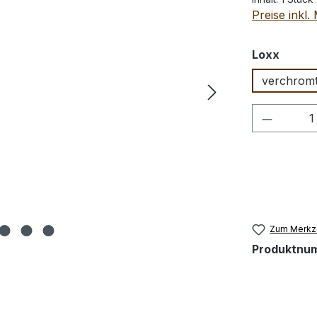
Preise inkl
auswä
Loxx
verchrom
Produkt
Zum Merkze
Produktnu