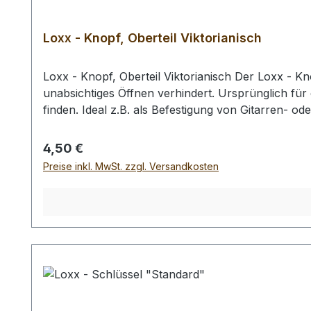
Loxx - Knopf, Oberteil Viktorianisch
Loxx - Knopf, Oberteil Viktorianisch Der Loxx - Kn
unabsichtiges Öffnen verhindert. Ursprünglich für 
finden. Ideal z.B. als Befestigung von Gitarren- o
Stofftaschen jeder Form. Achtung: - Zur Verwendun
benötigen ein 10 mm großes Loch zum Einsetzen de
Regulärer Preis:
4,50 €
und kompletten Verschrauben der Loxx-Knöpfe ist d
Preise inkl. MwSt. zzgl. Versandkosten
Beiltaschenknöpfe geeignet, die Funktion wird n
mmDurchmesser Kopf: 15 mmDurchmesser Gewinde: 9,6 mmLäng
insbesondere durch die Verwendung unterschiedlich
Farbdarstellung kommen kann.Die auf Ihrem Displ
Produktfotos dargestellten Produkte abweichen. I
kontaktieren.