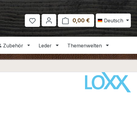
0,00 €
Warenkorb enthält 
Deutsch
& Zubehör
Leder
Themenwelten
eis: