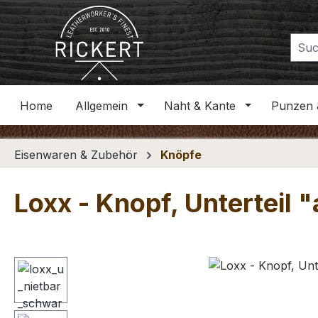
m Hauptinhalt springen
Zur Suche springen
Zur Hauptnavigation springen
Home
Allgemein
Naht & Kante
Punzen 
Eisenwaren & Zubehör
Knöpfe
Loxx - Knopf, Unterteil 
Bildergalerie überspringen