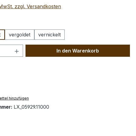
. MwSt. zzgl. Versandkosten
hlen
t
vergoldet
vernickelt
 Anzahl: Gib den gewünschten Wert ein 
In den Warenkorb
ttel hinzufügen
mmer:
LX_05929.11000