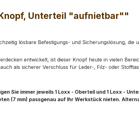
Knopf, Unterteil "aufnietbar""
ichzeitig lösbare Befestigungs- und Sicherungslösung, die 
erdecken entwickelt, ist dieser Knopf heute in vielen Berei
ch als sicherer Verschluss für Leder-, Filz- oder Stoffta
 Sie immer jeweils 1 Loxx - Oberteil und 1 Loxx - Unter
ieten (7 mm) passgenau auf Ihr Werkstück nieten. Alter