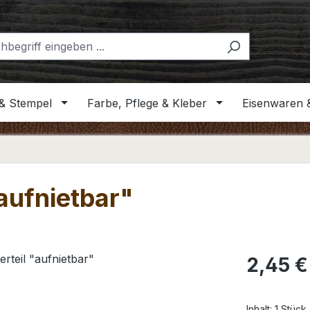
& Stempel
Farbe, Pflege & Kleber
Eisenwaren 
"aufnietbar"
Regulärer Pr
2,45 €
Inhalt:
1 Stück