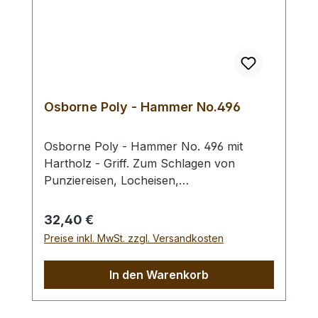
Osborne Poly - Hammer No.496
Osborne Poly - Hammer No. 496 mit
Hartholz - Griff. Zum Schlagen von
Punziereisen, Locheisen,
Braidingstempeln, usw., gerade
Schlagfläche. Wenig Rückschlag durch
Regulärer Preis:
32,40 €
schlagabsorbierenden Poly -
Preise inkl. MwSt. zzgl. Versandkosten
Hammerkopf. 240 gr Gesamtgewicht /
Kopf - Ø 45 mm / Gesamtlänge 295 mm
In den Warenkorb