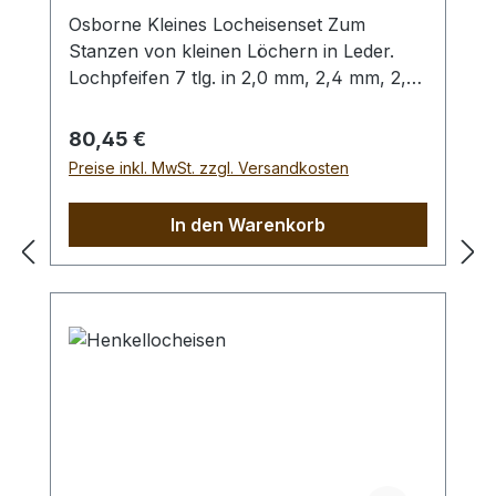
Osborne Kleines Locheisenset Zum
Stanzen von kleinen Löchern in Leder.
Lochpfeifen 7 tlg. in 2,0 mm, 2,4 mm, 2,8
mm, 3,2 mm, 4,0 mm, 4,4 mm und 4,8
mm. Bitte benutzen Sie zum Schlagen
Regulärer Preis:
80,45 €
unbedingt einen geeigneten Hammer
Preise inkl. MwSt. zzgl. Versandkosten
(keinen Stahlhammer) und eine geeignete
Unterlage (Werkplatte, Schneidmatte) um
In den Warenkorb
eine Beschädigung des Werkzeugs
auszuschliessen, siehe Zubehör.