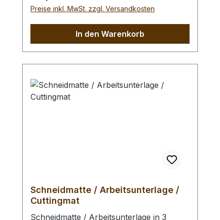
Zum Schlagen von Punziereisen,
Preise inkl. MwSt. zzgl. Versandkosten
Locheisen, Braidingstempeln, usw., runde
Schlagfläche. Kein Rückschlag durch
In den Warenkorb
schlagabsorbierenden Hammerkopf. -
Profiausführung.Gesamtlänge: 240 mm /
Gesamtgewicht: 1250 gr / Kopf-Ø: 75 mm
Bei einer Bestellung 1 Stück erhalten Sie
1 Rohhauthammer / Schlägel / Rawhide
Maul der gewählten Ausführung.
Schneidmatte / Arbeitsunterlage /
Cuttingmat
Schneidmatte / Arbeitsunterlage in 3