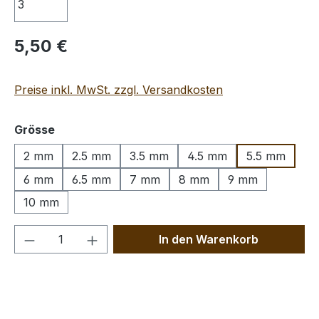
Regulärer Preis:
5,50 €
Preise inkl. MwSt. zzgl. Versandkosten
auswählen
Grösse
2 mm
2.5 mm
3.5 mm
4.5 mm
5.5 mm
6 mm
6.5 mm
7 mm
8 mm
9 mm
10 mm
Produkt Anzahl: Gib den gewünschten We
In den Warenkorb