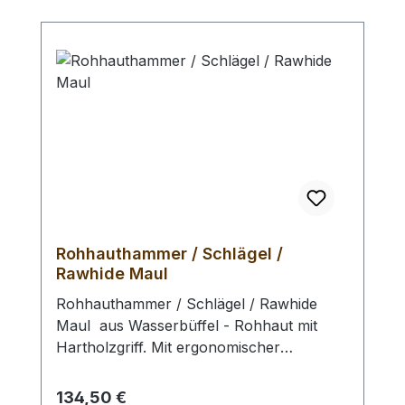
Rohhauthammer / Schlägel /
Rawhide Maul
Rohhauthammer / Schlägel / Rawhide
Maul aus Wasserbüffel - Rohhaut mit
Hartholzgriff. Mit ergonomischer
Gewichtsverteilung, dadurch geringe
Ermüdung und exzellentem Schlagbild.
Regulärer Preis:
134,50 €