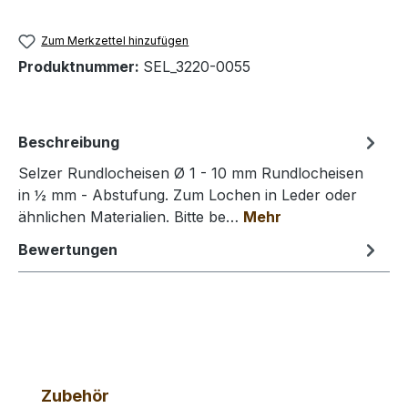
Zum Merkzettel hinzufügen
Produktnummer:
SEL_3220-0055
Beschreibung
Selzer Rundlocheisen Ø 1 - 10 mm Rundlocheisen
in ½ mm - Abstufung. Zum Lochen in Leder oder
ähnlichen Materialien. Bitte be…
Mehr
Bewertungen
Produktgalerie überspringen
Zubehör