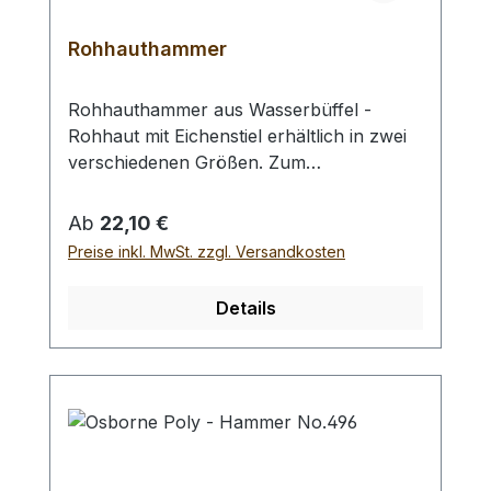
Rohhauthammer
Rohhauthammer aus Wasserbüffel -
Rohhaut mit Eichenstiel erhältlich in zwei
verschiedenen Größen. Zum
rückschlagfreien Schlagen von
Locheisen, Punziereisen, etc.
Regulärer Preis:
Ab
22,10 €
Auswahlliste:#1 Gesamtgewicht: 295
Preise inkl. MwSt. zzgl. Versandkosten
Gramm / Kopf - Ø : 48 mm / Gesamtlänge
: 230 mm#2 Gesamtgewicht: 250 Gramm /
Details
Kopf - Ø : 42 mm / Gesamtlänge : 290 mm
- Bei einer Bestellung 1 Stück erhalten Sie
1 Rohhauthammer der gewählten Größe.