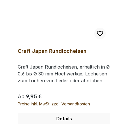
Craft Japan Rundlocheisen
Craft Japan Rundlocheisen, erhältlich in Ø
0,6 bis Ø 30 mm Hochwertige, Locheisen
zum Lochen von Leder oder ähnlichen
Materialien. Diese Locheisen zeichnen sich
durch Ihre hohe Schärfe und einem sehr
Regulärer Preis:
Ab
9,95 €
geringen Wanddurchmesser der
Preise inkl. MwSt. zzgl. Versandkosten
Lochpfeife aus. Bitte benutzen Sie eine
harte Unterlage und einen geeigneten
Details
Hammer zum Schlagen (keinen