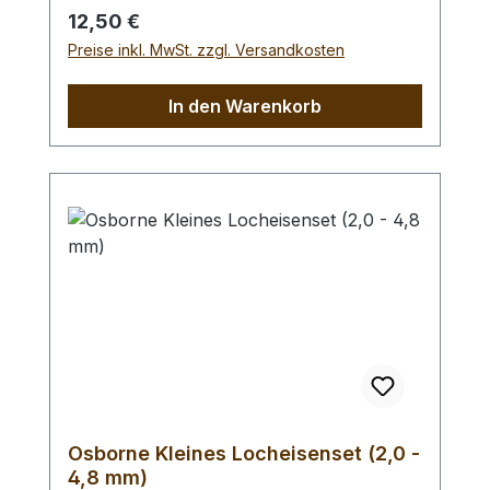
benutzen Sie zum Schlagen unbedingt
Regulärer Preis:
12,50 €
einen geeigneten Hammer (keinen
Preise inkl. MwSt. zzgl. Versandkosten
Stahlhammer) und eine geeignete
Unterlage (Werkplatte, Schneidmatte) um
In den Warenkorb
eine Beschädigung des Werkzeugs
auszuschliessen, siehe Zubehör.
Osborne Kleines Locheisenset (2,0 -
4,8 mm)