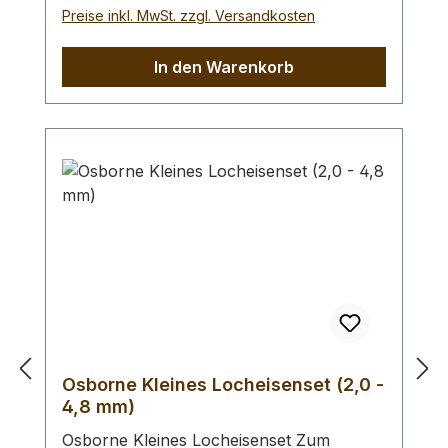
gewählten Lochdurchmesser.
Preise inkl. MwSt. zzgl. Versandkosten
Automatischer Feststeller, Oberfläche
vernickelt mit roten, ergonomischen
In den Warenkorb
Kunststoffgriffen. Höchste Qualität,
patentrechtlich geschützt, hergestellt in
Remscheid / Deutschland. Mit der aktiven
Hebel-Übersetzung haben Sie eine
Kraftersparnis von ca. 70 %. Zum Lochen
von Leder und ähnlichen starken und
festen Materialien. - Ersatz - Lochpfeifen
(2,0 - 4,5 mm) / Erweiterungs - Set -
Lochpfeifen (1,5 - 6,0 mm) /
Lochpfeifenwechsler erhältlich.
Osborne Kleines Locheisenset (2,0 -
4,8 mm)
Osborne Kleines Locheisenset Zum