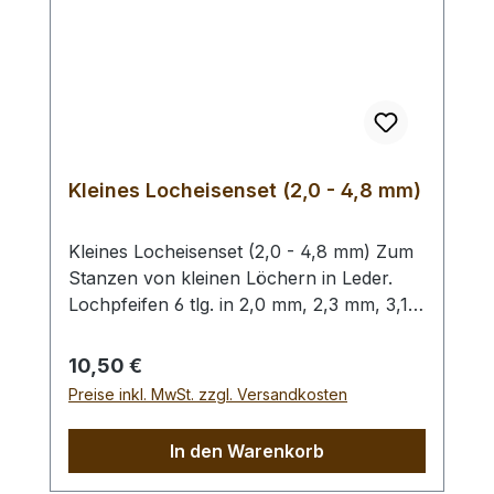
Kleines Locheisenset (2,0 - 4,8 mm)
Kleines Locheisenset (2,0 - 4,8 mm) Zum
Stanzen von kleinen Löchern in Leder.
Lochpfeifen 6 tlg. in 2,0 mm, 2,3 mm, 3,1
mm, 3,5 mm, 4,0 mm und 4,8 mm. Bitte
benutzen Sie zum Schlagen unbedingt
Regulärer Preis:
10,50 €
einen geeigneten Hammer (keinen
Preise inkl. MwSt. zzgl. Versandkosten
Stahlhammer) und eine geeignete
Unterlage (Werkplatte, Schneidmatte) um
In den Warenkorb
eine Beschädigung des Werkzeugs
auszuschliessen, siehe Zubehör.