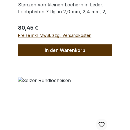
Stanzen von kleinen Löchern in Leder.
Lochpfeifen 7 tlg. in 2,0 mm, 2,4 mm, 2,8
mm, 3,2 mm, 4,0 mm, 4,4 mm und 4,8
mm. Bitte benutzen Sie zum Schlagen
Regulärer Preis:
80,45 €
unbedingt einen geeigneten Hammer
Preise inkl. MwSt. zzgl. Versandkosten
(keinen Stahlhammer) und eine geeignete
Unterlage (Werkplatte, Schneidmatte) um
In den Warenkorb
eine Beschädigung des Werkzeugs
auszuschliessen, siehe Zubehör.