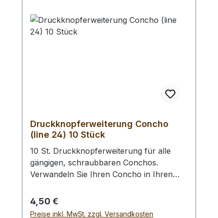
4,5 mm) / Erweiterungs - Set -
Lochpfeifen (1,5 - 6,0 mm) /
Lochpfeifenwechsler sind erhältlich.
Druckknopferweiterung Concho
(line 24) 10 Stück
10 St. Druckknopferweiterung für alle
gängigen, schraubbaren Conchos.
Verwandeln Sie Ihren Concho in Ihren
Wunsch - Druckknopf. Anstelle des
Vernietens des Druckknopfoberteils wird
Regulärer Preis:
4,50 €
dieser in den Concho geschraubt. Des
Preise inkl. MwSt. zzgl. Versandkosten