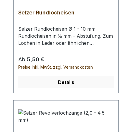
Selzer Rundlocheisen
Selzer Rundlocheisen Ø 1 - 10 mm
Rundlocheisen in ½ mm - Abstufung. Zum
Lochen in Leder oder ähnlichen
Materialien. Bitte benutzen Sie eine harte
Unterlage und einen geeigneten
Regulärer Preis:
Ab
5,50 €
Hammer zum Schlagen, (keinen
Preise inkl. MwSt. zzgl. Versandkosten
Stahlhammer; Gefahr des Splitterns) siehe
Zubehör. Bei einer Bestellung 1 Stück
Details
erhalten Sie 1 Selzer Rundlocheisen der
gewählten Größe.