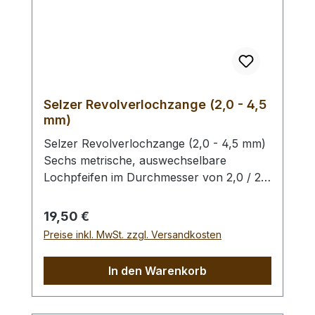
Selzer Revolverlochzange (2,0 - 4,5
mm)
Selzer Revolverlochzange (2,0 - 4,5 mm)
Sechs metrische, auswechselbare
Lochpfeifen im Durchmesser von 2,0 / 2,5
/ 3,0 / 3,5 / 4,0 und 4,5 mm. Mit
Sichtfenster für gewählten
Regulärer Preis:
19,50 €
Lochdurchmesser. Automatischer
Preise inkl. MwSt. zzgl. Versandkosten
Feststeller, Oberfläche silber vernickelt mit
roten Kunststoffgriffen. Höchste Qualität,
In den Warenkorb
hergestellt in Remscheid / Deutschland.
Zum Lochen von Leder und ähnlichen
Materialien. - Ersatz - Lochpfeifen (2,0 -