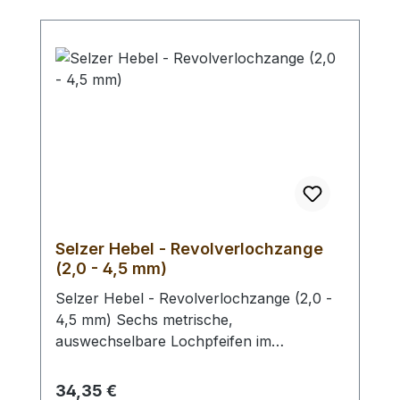
Selzer Hebel - Revolverlochzange
(2,0 - 4,5 mm)
Selzer Hebel - Revolverlochzange (2,0 -
4,5 mm) Sechs metrische,
auswechselbare Lochpfeifen im
Durchmesser von 2,0 / 2,5 / 3,0 / 3,5 /
4,0 und 4,5 mm. Mit Sichtfenster für
Regulärer Preis:
34,35 €