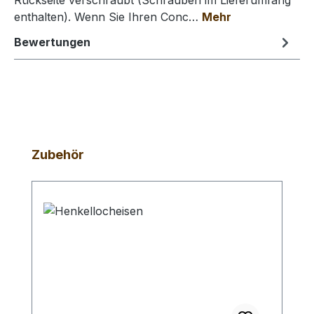
Rückseite verschraubt (Schrauben im Lieferumfang
enthalten). Wenn Sie Ihren Conc…
Mehr
Bewertungen
Produktgalerie überspringen
Zubehör