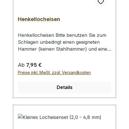
Henkellocheisen
Henkellocheisen Bitte benutzen Sie zum
Schlagen unbedingt einen geeigneten
Hammer (keinen Stahlhammer) und eine
geeignete Unterlage (Werkplatte,
Schneidmatte) um eine Beschädigung des
Regulärer Preis:
Ab
7,95 €
Werkzeugs auszuschliessen, siehe
Preise inkl. MwSt. zzgl. Versandkosten
Zubehör. Verfügbare Größen:- Ø 1,0 mm-
Ø 2,0 mm- Ø 3,0 mm- Ø 4,0 mm- Ø 5,0
Details
mm- Ø 6,0 mm- Ø 7,0 mm- Ø 8,0 mm- Ø
9,0 mm- Ø 10,0 mm Bei einer Bestellung 1
Stück erhalten Sie 1 Henkellocheisen der
gewählten Größe.