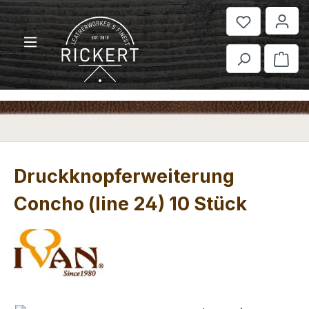
Zum Hauptinhalt springen
War
Druckknopferweiterung
Concho (line 24) 10 Stück