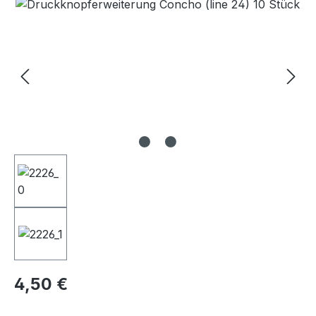
Bildergalerie überspringen
Regulärer Preis:
4,50 €