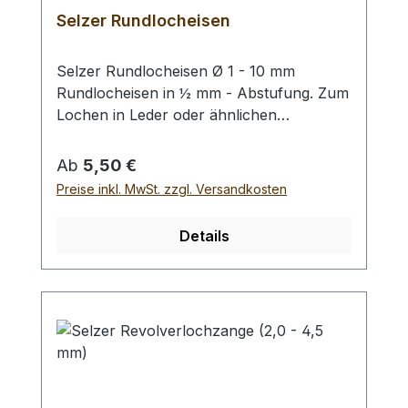
Selzer Rundlocheisen
Selzer Rundlocheisen Ø 1 - 10 mm
Rundlocheisen in ½ mm - Abstufung. Zum
Lochen in Leder oder ähnlichen
Materialien. Bitte benutzen Sie eine harte
Unterlage und einen geeigneten
Regulärer Preis:
Ab
5,50 €
Hammer zum Schlagen, (keinen
Preise inkl. MwSt. zzgl. Versandkosten
Stahlhammer; Gefahr des Splitterns) siehe
Zubehör. Bei einer Bestellung 1 Stück
Details
erhalten Sie 1 Selzer Rundlocheisen der
gewählten Größe.