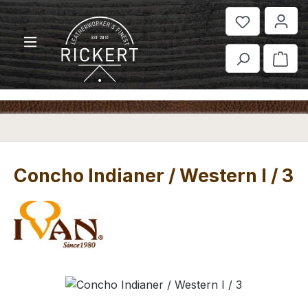
Zum Hauptinhalt springen
War
Concho Indianer / Western I / 3
Bildergalerie überspringen