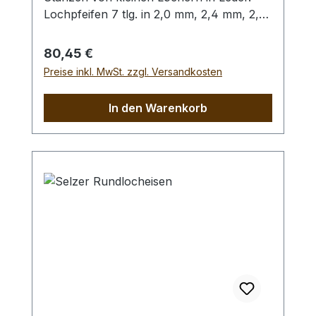
Lochpfeifen 7 tlg. in 2,0 mm, 2,4 mm, 2,8
mm, 3,2 mm, 4,0 mm, 4,4 mm und 4,8
mm. Bitte benutzen Sie zum Schlagen
Regulärer Preis:
80,45 €
unbedingt einen geeigneten Hammer
Preise inkl. MwSt. zzgl. Versandkosten
(keinen Stahlhammer) und eine geeignete
Unterlage (Werkplatte, Schneidmatte) um
In den Warenkorb
eine Beschädigung des Werkzeugs
auszuschliessen, siehe Zubehör.