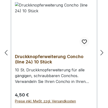
4,5 mm) / Erweiterungs - Set -
Lochpfeifen (1,5 - 6,0 mm) /
Lochpfeifenwechsler sind erhältlich.
Druckknopferweiterung Concho
(line 24) 10 Stück
10 St. Druckknopferweiterung für alle
gängigen, schraubbaren Conchos.
Verwandeln Sie Ihren Concho in Ihren
Wunsch - Druckknopf. Anstelle des
Vernietens des Druckknopfoberteils wird
Regulärer Preis:
4,50 €
dieser in den Concho geschraubt. Des
Preise inkl. MwSt. zzgl. Versandkosten
Weiteren benötigen Sie ein Druckknopf -