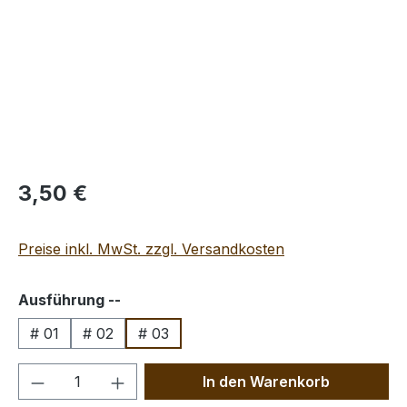
Regulärer Preis:
3,50 €
Preise inkl. MwSt. zzgl. Versandkosten
auswählen
Ausführung --
# 01
# 02
# 03
Produkt Anzahl: Gib den gewünschten We
In den Warenkorb