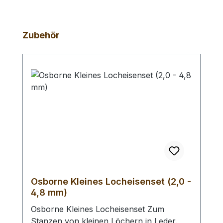
Produktgalerie überspringen
Zubehör
Osborne Kleines Locheisenset (2,0 -
4,8 mm)
Osborne Kleines Locheisenset Zum
Stanzen von kleinen Löchern in Leder.