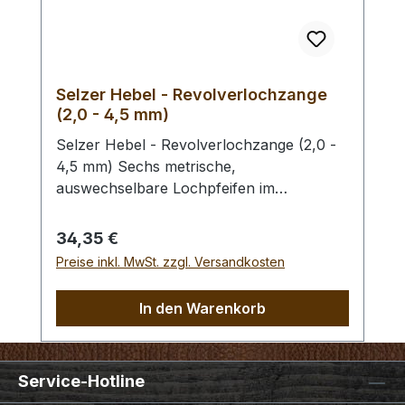
Selzer Hebel - Revolverlochzange
(2,0 - 4,5 mm)
Selzer Hebel - Revolverlochzange (2,0 -
4,5 mm) Sechs metrische,
auswechselbare Lochpfeifen im
Durchmesser von 2,0 / 2,5 / 3,0 / 3,5 /
4,0 und 4,5 mm. Mit Sichtfenster für
Regulärer Preis:
34,35 €
gewählten Lochdurchmesser.
Preise inkl. MwSt. zzgl. Versandkosten
Automatischer Feststeller, Oberfläche
vernickelt mit roten, ergonomischen
In den Warenkorb
Kunststoffgriffen. Höchste Qualität,
patentrechtlich geschützt, hergestellt in
Remscheid / Deutschland. Mit der aktiven
Service-Hotline
Hebel-Übersetzung haben Sie eine