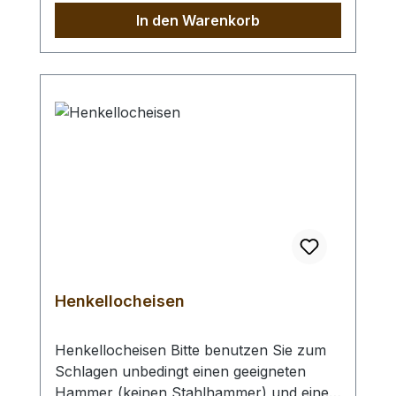
Universal - Einsetzwerkzeug oder ein
In den Warenkorb
Druckknopf - Einsetzwerkzeug (gross)
zur Befestigung des Druckknopfunterteils.
Für das Einsetzen in (sehr) dünne Leder
benötigen Sie evtl. unsere Lederscheiben
zum Unterlegen.
Henkellocheisen
Henkellocheisen Bitte benutzen Sie zum
Schlagen unbedingt einen geeigneten
Hammer (keinen Stahlhammer) und eine