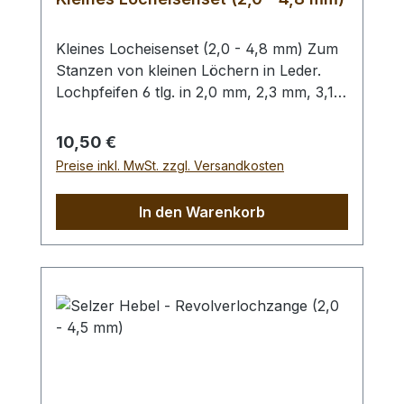
Kleines Locheisenset (2,0 - 4,8 mm) Zum
Stanzen von kleinen Löchern in Leder.
Lochpfeifen 6 tlg. in 2,0 mm, 2,3 mm, 3,1
mm, 3,5 mm, 4,0 mm und 4,8 mm. Bitte
benutzen Sie zum Schlagen unbedingt
Regulärer Preis:
10,50 €
einen geeigneten Hammer (keinen
Preise inkl. MwSt. zzgl. Versandkosten
Stahlhammer) und eine geeignete
Unterlage (Werkplatte, Schneidmatte) um
In den Warenkorb
eine Beschädigung des Werkzeugs
auszuschliessen, siehe Zubehör.