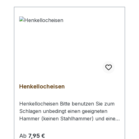
Henkellocheisen
Henkellocheisen Bitte benutzen Sie zum
Schlagen unbedingt einen geeigneten
Hammer (keinen Stahlhammer) und eine
geeignete Unterlage (Werkplatte,
Schneidmatte) um eine Beschädigung des
Regulärer Preis:
Ab
7,95 €