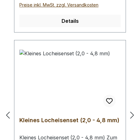
Werkzeugs auszuschliessen, siehe
Preise inkl. MwSt. zzgl. Versandkosten
Zubehör. Verfügbare Größen:- Ø 1,0 mm-
Ø 2,0 mm- Ø 3,0 mm- Ø 4,0 mm- Ø 5,0
Details
mm- Ø 6,0 mm- Ø 7,0 mm- Ø 8,0 mm- Ø
9,0 mm- Ø 10,0 mm Bei einer Bestellung 1
Stück erhalten Sie 1 Henkellocheisen der
gewählten Größe.
Kleines Locheisenset (2,0 - 4,8 mm)
Kleines Locheisenset (2,0 - 4,8 mm) Zum