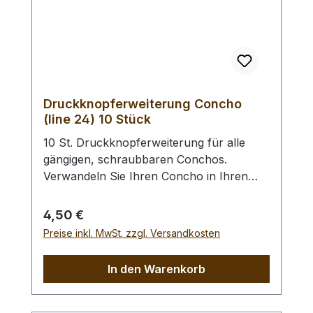
Druckknopferweiterung Concho
(line 24) 10 Stück
10 St. Druckknopferweiterung für alle
gängigen, schraubbaren Conchos.
Verwandeln Sie Ihren Concho in Ihren
Wunsch - Druckknopf. Anstelle des
Vernietens des Druckknopfoberteils wird
Regulärer Preis:
4,50 €
dieser in den Concho geschraubt. Des
Preise inkl. MwSt. zzgl. Versandkosten
Weiteren benötigen Sie ein Druckknopf -
Universal - Einsetzwerkzeug oder ein
In den Warenkorb
Druckknopf - Einsetzwerkzeug (gross)
zur Befestigung des Druckknopfunterteils.
Für das Einsetzen in (sehr) dünne Leder