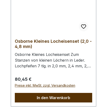
festen Materialien. - Ersatz - Lochpfeifen
(2,0 - 4,5 mm) / Erweiterungs - Set -
Lochpfeifen (1,5 - 6,0 mm) /
Lochpfeifenwechsler erhältlich.
Osborne Kleines Locheisenset (2,0 -
4,8 mm)
Osborne Kleines Locheisenset Zum
Stanzen von kleinen Löchern in Leder.
Lochpfeifen 7 tlg. in 2,0 mm, 2,4 mm, 2,8
mm, 3,2 mm, 4,0 mm, 4,4 mm und 4,8
mm. Bitte benutzen Sie zum Schlagen
Regulärer Preis:
80,45 €
unbedingt einen geeigneten Hammer
Preise inkl. MwSt. zzgl. Versandkosten
(keinen Stahlhammer) und eine geeignete
Unterlage (Werkplatte, Schneidmatte) um
In den Warenkorb
eine Beschädigung des Werkzeugs
auszuschliessen, siehe Zubehör.