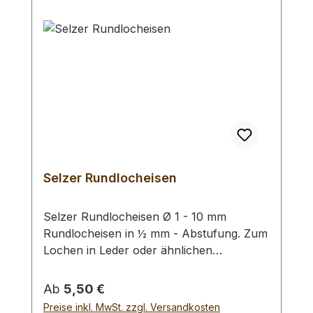
benötigen Sie evtl. unsere Lederscheiben
zum Unterlegen.
Selzer Rundlocheisen
Selzer Rundlocheisen Ø 1 - 10 mm
Rundlocheisen in ½ mm - Abstufung. Zum
Lochen in Leder oder ähnlichen
Materialien. Bitte benutzen Sie eine harte
Unterlage und einen geeigneten
Regulärer Preis:
Ab
5,50 €
Hammer zum Schlagen, (keinen
Preise inkl. MwSt. zzgl. Versandkosten