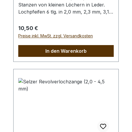
Stanzen von kleinen Löchern in Leder.
Lochpfeifen 6 tlg. in 2,0 mm, 2,3 mm, 3,1
mm, 3,5 mm, 4,0 mm und 4,8 mm. Bitte
benutzen Sie zum Schlagen unbedingt
Regulärer Preis:
10,50 €
einen geeigneten Hammer (keinen
Preise inkl. MwSt. zzgl. Versandkosten
Stahlhammer) und eine geeignete
Unterlage (Werkplatte, Schneidmatte) um
In den Warenkorb
eine Beschädigung des Werkzeugs
auszuschliessen, siehe Zubehör.