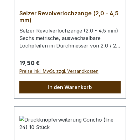
Selzer Revolverlochzange (2,0 - 4,5
mm)
Selzer Revolverlochzange (2,0 - 4,5 mm)
Sechs metrische, auswechselbare
Lochpfeifen im Durchmesser von 2,0 / 2,5
/ 3,0 / 3,5 / 4,0 und 4,5 mm. Mit
Sichtfenster für gewählten
Regulärer Preis:
19,50 €
Lochdurchmesser. Automatischer
Preise inkl. MwSt. zzgl. Versandkosten
Feststeller, Oberfläche silber vernickelt mit
roten Kunststoffgriffen. Höchste Qualität,
In den Warenkorb
hergestellt in Remscheid / Deutschland.
Zum Lochen von Leder und ähnlichen
Materialien. - Ersatz - Lochpfeifen (2,0 -
4,5 mm) / Erweiterungs - Set -
Lochpfeifen (1,5 - 6,0 mm) /
Lochpfeifenwechsler sind erhältlich.