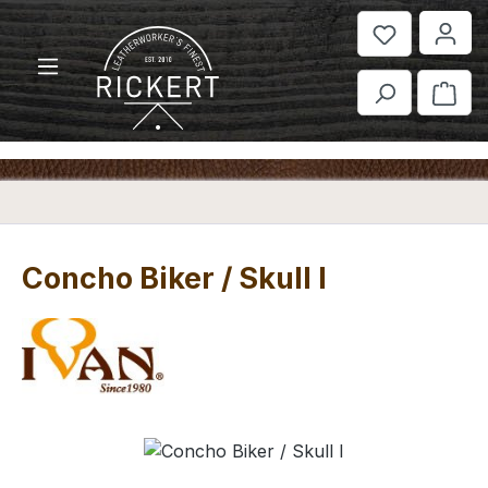
Zum Hauptinhalt springen
War
Concho Biker / Skull I
Bildergalerie überspringen