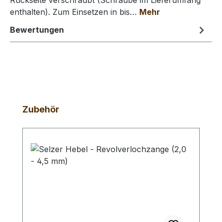
Rückseite verschraubt (Schraube im Lieferumfang
enthalten). Zum Einsetzen in bis…
Mehr
Bewertungen
Produktgalerie überspringen
Zubehör