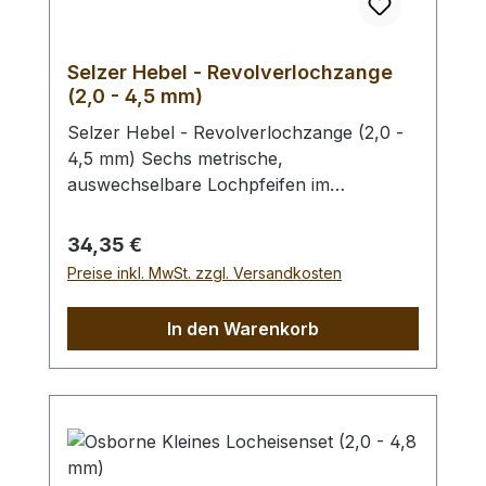
Selzer Hebel - Revolverlochzange
(2,0 - 4,5 mm)
Selzer Hebel - Revolverlochzange (2,0 -
4,5 mm) Sechs metrische,
auswechselbare Lochpfeifen im
Durchmesser von 2,0 / 2,5 / 3,0 / 3,5 /
4,0 und 4,5 mm. Mit Sichtfenster für
Regulärer Preis:
34,35 €
gewählten Lochdurchmesser.
Preise inkl. MwSt. zzgl. Versandkosten
Automatischer Feststeller, Oberfläche
vernickelt mit roten, ergonomischen
In den Warenkorb
Kunststoffgriffen. Höchste Qualität,
patentrechtlich geschützt, hergestellt in
Remscheid / Deutschland. Mit der aktiven
Hebel-Übersetzung haben Sie eine
Kraftersparnis von ca. 70 %. Zum Lochen
von Leder und ähnlichen starken und