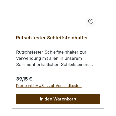
Rutschfester Schleifsteinhalter
Rutschsfester Schleifsteinhalter zur
Verwendung mit allen in unserem
Sortiment erhältlichen Schleifsteinen.
Ausführung: mit verchromten
Führungsschienen, rutschfesten
Regulärer Preis:
39,15 €
Gummibacken und einer zentralen
Preise inkl. MwSt. zzgl. Versandkosten
Gummiauflage die einem Durchbrechen
von Schleifsteinen vorbeugt. Für
In den Warenkorb
Schleifsteine mit den Längen von 18 cm -
21,5 cm.