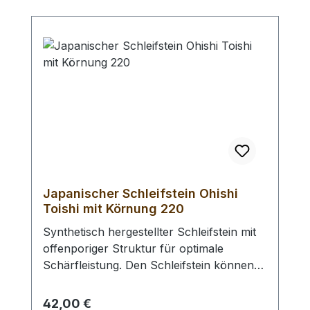
Japanischer Schleifstein Ohishi
Toishi mit Körnung 220
Synthetisch hergestellter Schleifstein mit
offenporiger Struktur für optimale
Schärfleistung. Den Schleifstein können
Sie bei Bedarf mit Nassschleifpapier auf
einer Glasplatte abrichten. Vor Benutzung
Regulärer Preis:
42,00 €