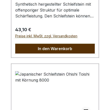
Synthetisch hergestellter Schleifstein mit
offenporiger Struktur für optimale
Schärfleistung. Den Schleifstein können
Sie bei Bedarf mit Nassschleifpapier auf
einer Glasplatte abrichten. Vor Benutzung
Regulärer Preis:
43,10 €
sollten Sie den Schleifstein ca. 10 - 15
Preise inkl. MwSt. zzgl. Versandkosten
Minuten wässern. Abmessungen (L/B/H)
205 x 75 x 25 mm.
In den Warenkorb