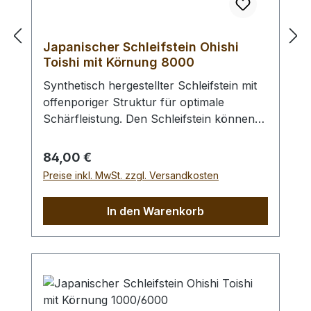
Japanischer Schleifstein Ohishi
Toishi mit Körnung 8000
Synthetisch hergestellter Schleifstein mit
offenporiger Struktur für optimale
Schärfleistung. Den Schleifstein können
Sie bei Bedarf mit Nassschleifpapier auf
einer Glasplatte abrichten. Vor Benutzung
Regulärer Preis:
84,00 €
sollten Sie den Schleifstein ca. 10 - 15
Preise inkl. MwSt. zzgl. Versandkosten
Minuten wässern. Abmessungen (L/B/H)
205 x 75 x 25 mm.
In den Warenkorb