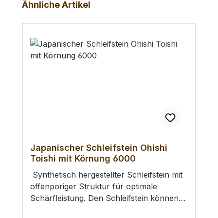
Produktgalerie überspringen
Ähnliche Artikel
Japanischer Schleifstein Ohishi
Toishi mit Körnung 6000
Synthetisch hergestellter Schleifstein mit
offenporiger Struktur für optimale
Schärfleistung. Den Schleifstein können
Sie bei Bedarf mit Nassschleifpapier auf