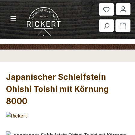
Zum Hauptinhalt springen
War
Japanischer Schleifstein
Ohishi Toishi mit Körnung
8000
Bildergalerie überspringen