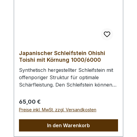
Japanischer Schleifstein Ohishi
Toishi mit Körnung 1000/6000
Synthetisch hergestellter Schleifstein mit
offenporiger Struktur für optimale
Schärfleistung. Den Schleifstein können
Sie bei Bedarf mit Nassschleifpapier auf
einer Glasplatte abrichten. Vor Benutzung
Regulärer Preis:
65,00 €
sollten Sie den Schleifstein ca. 10 - 15
Preise inkl. MwSt. zzgl. Versandkosten
Minuten wässern. Abmessungen (L/B/H)
205 x 75 x 30 mm.
In den Warenkorb