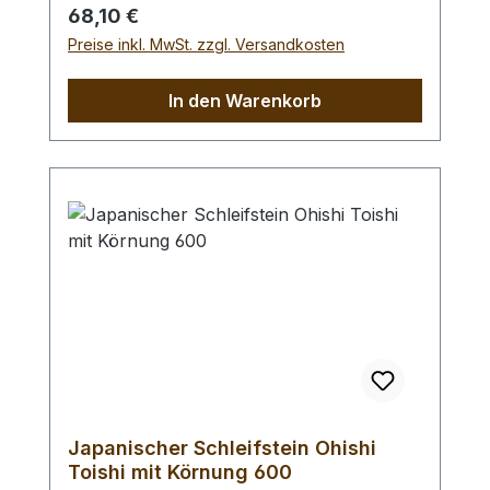
einer Glasplatte abrichten. Vor Benutzung
Regulärer Preis:
68,10 €
sollten Sie den Schleifstein ca. 10 - 15
Preise inkl. MwSt. zzgl. Versandkosten
Minuten wässern. Abmessungen (L/B/H)
205 x 75 x 25 mm.
In den Warenkorb
Japanischer Schleifstein Ohishi
Toishi mit Körnung 600