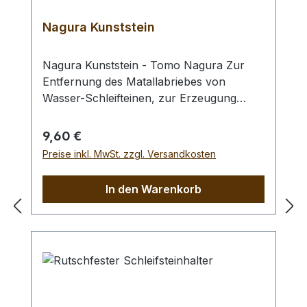
Nagura Kunststein
Nagura Kunststein - Tomo Nagura Zur
Entfernung des Matallabriebes von
Wasser-Schleifteinen, zur Erzeugung
eines Schleifschlamms.Größe: 75 x 25 x
23 mm
Regulärer Preis:
9,60 €
Preise inkl. MwSt. zzgl. Versandkosten
In den Warenkorb