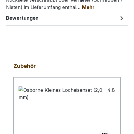
Rückseite verschraubt oder vernietet (Schrauben /
Nieten) im Lieferumfang enthal…
Mehr
Bewertungen
Produktgalerie überspringen
Zubehör