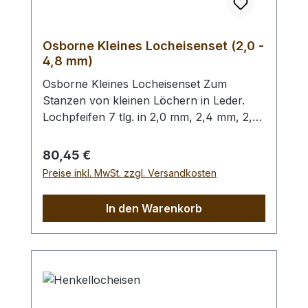
Osborne Kleines Locheisenset (2,0 -
4,8 mm)
Osborne Kleines Locheisenset Zum
Stanzen von kleinen Löchern in Leder.
Lochpfeifen 7 tlg. in 2,0 mm, 2,4 mm, 2,8
mm, 3,2 mm, 4,0 mm, 4,4 mm und 4,8
mm. Bitte benutzen Sie zum Schlagen
Regulärer Preis:
80,45 €
unbedingt einen geeigneten Hammer
Preise inkl. MwSt. zzgl. Versandkosten
(keinen Stahlhammer) und eine geeignete
Unterlage (Werkplatte, Schneidmatte) um
In den Warenkorb
eine Beschädigung des Werkzeugs
auszuschliessen, siehe Zubehör.