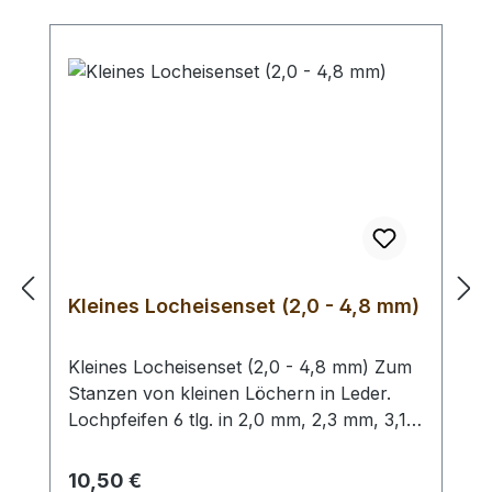
Stück erhalten Sie 1 Henkellocheisen der
gewählten Größe.
Kleines Locheisenset (2,0 - 4,8 mm)
Kleines Locheisenset (2,0 - 4,8 mm) Zum
Stanzen von kleinen Löchern in Leder.
Lochpfeifen 6 tlg. in 2,0 mm, 2,3 mm, 3,1
mm, 3,5 mm, 4,0 mm und 4,8 mm. Bitte
benutzen Sie zum Schlagen unbedingt
Regulärer Preis:
10,50 €