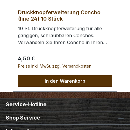
Druckknopferweiterung Concho
(line 24) 10 Stück
10 St. Druckknopferweiterung für alle
gängigen, schraubbaren Conchos.
Verwandeln Sie Ihren Concho in Ihren
Wunsch - Druckknopf. Anstelle des
Vernietens des Druckknopfoberteils wird
Regulärer Preis:
4,50 €
dieser in den Concho geschraubt. Des
Preise inkl. MwSt. zzgl. Versandkosten
Weiteren benötigen Sie ein Druckknopf -
Universal - Einsetzwerkzeug oder ein
In den Warenkorb
Druckknopf - Einsetzwerkzeug (gross)
zur Befestigung des Druckknopfunterteils.
Für das Einsetzen in (sehr) dünne Leder
Service-Hotline
benötigen Sie evtl. unsere Lederscheiben
zum Unterlegen.
Shop Service