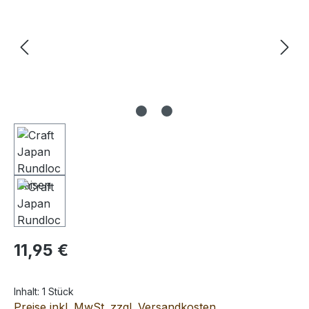
Regulärer Preis:
11,95 €
Inhalt:
1 Stück
Preise inkl. MwSt. zzgl. Versandkosten