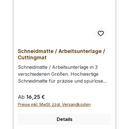
Schneidmatte / Arbeitsunterlage /
Cuttingmat
Schneidmatte / Arbeitsunterlage in 3
verschiedenen Größen. Hochwertige
Schneidmatte für präzise und spurlose
Schnitte. 3 - lagiger Sandwichaufbau mit
hartem Kern. Eine Seite schwarz, die
Regulärer Preis:
Ab
16,25 €
andere Seite grün. Beidseitig bedruckt mit
Preise inkl. MwSt. zzgl. Versandkosten
10 und 50 mm Teilung, sowie feinem
Raster. Profiausführung.
Details
Auswahlliste:klein: Länge 450 mm / Breite: