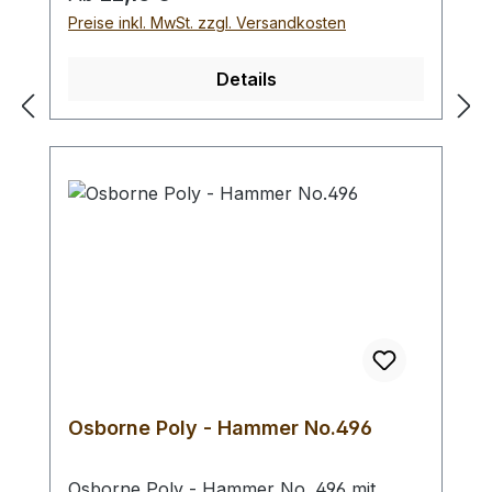
Auswahlliste:#1 Gesamtgewicht: 295
Preise inkl. MwSt. zzgl. Versandkosten
Gramm / Kopf - Ø : 48 mm / Gesamtlänge
: 230 mm#2 Gesamtgewicht: 250 Gramm /
Details
Kopf - Ø : 42 mm / Gesamtlänge : 290 mm
- Bei einer Bestellung 1 Stück erhalten Sie
1 Rohhauthammer der gewählten Größe.
Osborne Poly - Hammer No.496
Osborne Poly - Hammer No. 496 mit