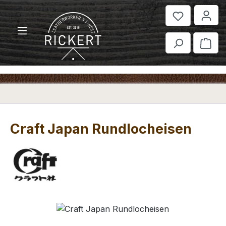
Zum Hauptinhalt springen
War
Craft Japan Rundlocheisen
Bildergalerie überspringen