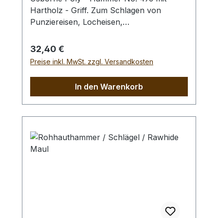
Hartholz - Griff. Zum Schlagen von
Punziereisen, Locheisen,
Braidingstempeln, usw., gerade
Schlagfläche. Wenig Rückschlag durch
Regulärer Preis:
32,40 €
schlagabsorbierenden Poly -
Preise inkl. MwSt. zzgl. Versandkosten
Hammerkopf. 240 gr Gesamtgewicht /
Kopf - Ø 45 mm / Gesamtlänge 295 mm
In den Warenkorb