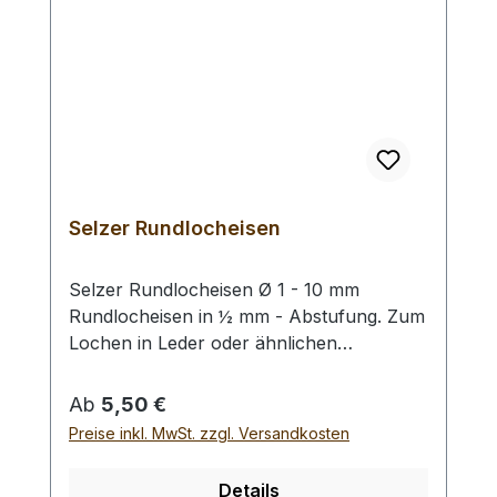
Selzer Rundlocheisen
Selzer Rundlocheisen Ø 1 - 10 mm
Rundlocheisen in ½ mm - Abstufung. Zum
Lochen in Leder oder ähnlichen
Materialien. Bitte benutzen Sie eine harte
Unterlage und einen geeigneten
Regulärer Preis:
Ab
5,50 €
Hammer zum Schlagen, (keinen
Preise inkl. MwSt. zzgl. Versandkosten
Stahlhammer; Gefahr des Splitterns) siehe
Zubehör. Bei einer Bestellung 1 Stück
Details