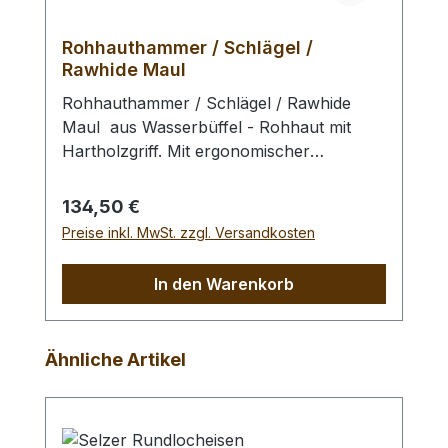
Rohhauthammer / Schlägel /
Rawhide Maul
Rohhauthammer / Schlägel / Rawhide
Maul aus Wasserbüffel - Rohhaut mit
Hartholzgriff. Mit ergonomischer
Gewichtsverteilung, dadurch geringe
Ermüdung und exzellentem Schlagbild.
Regulärer Preis:
134,50 €
Zum Schlagen von Punziereisen,
Preise inkl. MwSt. zzgl. Versandkosten
Locheisen, Braidingstempeln, usw., runde
Schlagfläche. Kein Rückschlag durch
In den Warenkorb
schlagabsorbierenden Hammerkopf. -
Profiausführung.Gesamtlänge: 240 mm /
Gesamtgewicht: 1250 gr / Kopf-Ø: 75 mm
Produktgalerie überspringen
Ähnliche Artikel
Bei einer Bestellung 1 Stück erhalten Sie
1 Rohhauthammer / Schlägel / Rawhide
Maul der gewählten Ausführung.