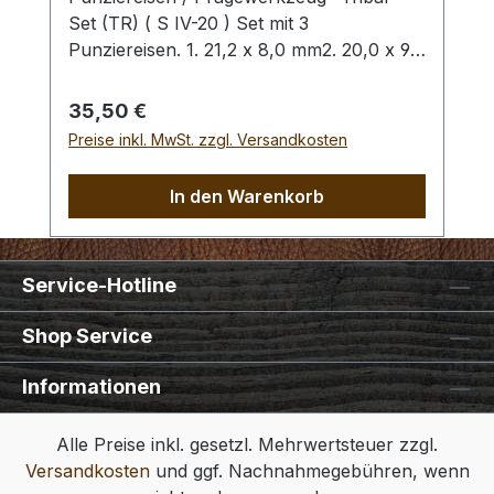
Set (TR) ( S IV-20 ) Set mit 3
Punziereisen. 1. 21,2 x 8,0 mm2. 20,0 x 9,1
mm3. 20,0 x 9,1 mm Zum Punzieren des
Leders bitte die Oberfläche mit einem
Regulärer Preis:
35,50 €
Schwamm und lauwarmen Wasser
Preise inkl. MwSt. zzgl. Versandkosten
anfeuchten (Oberfläche muss saugfähig
sein). Im Anschluss kann das Leder
In den Warenkorb
gefärbt werden. Unabhängig davon, ob
das Leder gefärbt wird, empfehlen wir
Ihnen abschliessend die Oberfläche mit
Service-Hotline
unserem Leder - Pflege - Finish zu
behandeln (Oberfläche wird schmutz- und
Shop Service
wasserabweisend). Bitte benutzen Sie
zum Schlagen unbedingt einen geeigneten
Informationen
Hammer, um eine Beschädigung der
Punziereisen auszuschliessen.
Alle Preise inkl. gesetzl. Mehrwertsteuer zzgl.
Versandkosten
und ggf. Nachnahmegebühren, wenn