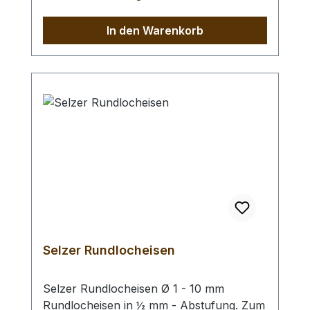
(keinen Stahlhammer) und eine geeignete
Unterlage (Werkplatte, Schneidmatte) um
In den Warenkorb
eine Beschädigung des Werkzeugs
auszuschliessen, siehe Zubehör.
Selzer Rundlocheisen
Selzer Rundlocheisen Ø 1 - 10 mm
Rundlocheisen in ½ mm - Abstufung. Zum