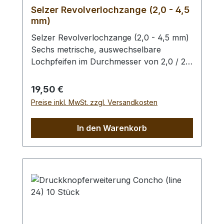
Selzer Revolverlochzange (2,0 - 4,5
mm)
Selzer Revolverlochzange (2,0 - 4,5 mm)
Sechs metrische, auswechselbare
Lochpfeifen im Durchmesser von 2,0 / 2,5
/ 3,0 / 3,5 / 4,0 und 4,5 mm. Mit
Sichtfenster für gewählten
Regulärer Preis:
19,50 €
Lochdurchmesser. Automatischer
Preise inkl. MwSt. zzgl. Versandkosten
Feststeller, Oberfläche silber vernickelt mit
roten Kunststoffgriffen. Höchste Qualität,
In den Warenkorb
hergestellt in Remscheid / Deutschland.
Zum Lochen von Leder und ähnlichen
Materialien. - Ersatz - Lochpfeifen (2,0 -
4,5 mm) / Erweiterungs - Set -
Lochpfeifen (1,5 - 6,0 mm) /
Lochpfeifenwechsler sind erhältlich.