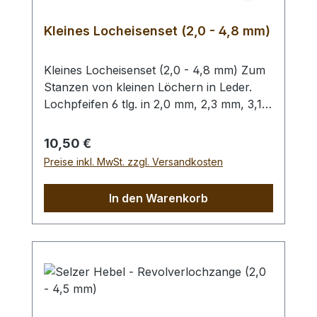
Kleines Locheisenset (2,0 - 4,8 mm)
Kleines Locheisenset (2,0 - 4,8 mm) Zum
Stanzen von kleinen Löchern in Leder.
Lochpfeifen 6 tlg. in 2,0 mm, 2,3 mm, 3,1
mm, 3,5 mm, 4,0 mm und 4,8 mm. Bitte
benutzen Sie zum Schlagen unbedingt
Regulärer Preis:
10,50 €
einen geeigneten Hammer (keinen
Preise inkl. MwSt. zzgl. Versandkosten
Stahlhammer) und eine geeignete
Unterlage (Werkplatte, Schneidmatte) um
In den Warenkorb
eine Beschädigung des Werkzeugs
auszuschliessen, siehe Zubehör.