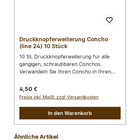
Druckknopferweiterung Concho
(line 24) 10 Stück
10 St. Druckknopferweiterung für alle
gängigen, schraubbaren Conchos.
Verwandeln Sie Ihren Concho in Ihren
Wunsch - Druckknopf. Anstelle des
Vernietens des Druckknopfoberteils wird
Regulärer Preis:
4,50 €
dieser in den Concho geschraubt. Des
Preise inkl. MwSt. zzgl. Versandkosten
Weiteren benötigen Sie ein Druckknopf -
Universal - Einsetzwerkzeug oder ein
In den Warenkorb
Druckknopf - Einsetzwerkzeug (gross)
zur Befestigung des Druckknopfunterteils.
Für das Einsetzen in (sehr) dünne Leder
Produktgalerie überspringen
Ähnliche Artikel
benötigen Sie evtl. unsere Lederscheiben