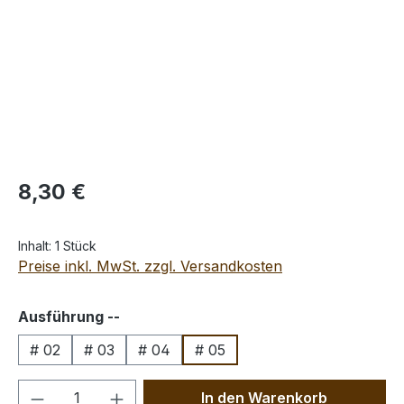
Regulärer Preis:
8,30 €
Inhalt:
1 Stück
Preise inkl. MwSt. zzgl. Versandkosten
auswählen
Ausführung --
# 02
# 03
# 04
# 05
Produkt Anzahl: Gib den gewünschten We
In den Warenkorb