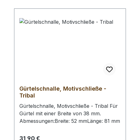
zum Unterlegen.
Gürtelschnalle, Motivschließe -
Tribal
Gürtelschnalle, Motivschließe - Tribal Für
Gürtel mit einer Breite von 38 mm.
Abmessungen:Breite: 52 mmLänge: 81 mm
Regulärer Preis:
31,90 €