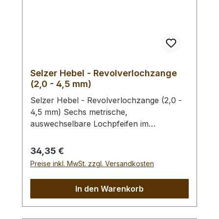
Selzer Hebel - Revolverlochzange
(2,0 - 4,5 mm)
Selzer Hebel - Revolverlochzange (2,0 -
4,5 mm) Sechs metrische,
auswechselbare Lochpfeifen im
Durchmesser von 2,0 / 2,5 / 3,0 / 3,5 /
4,0 und 4,5 mm. Mit Sichtfenster für
Regulärer Preis:
34,35 €
gewählten Lochdurchmesser.
Preise inkl. MwSt. zzgl. Versandkosten
Automatischer Feststeller, Oberfläche
vernickelt mit roten, ergonomischen
In den Warenkorb
Kunststoffgriffen. Höchste Qualität,
patentrechtlich geschützt, hergestellt in
Remscheid / Deutschland. Mit der aktiven