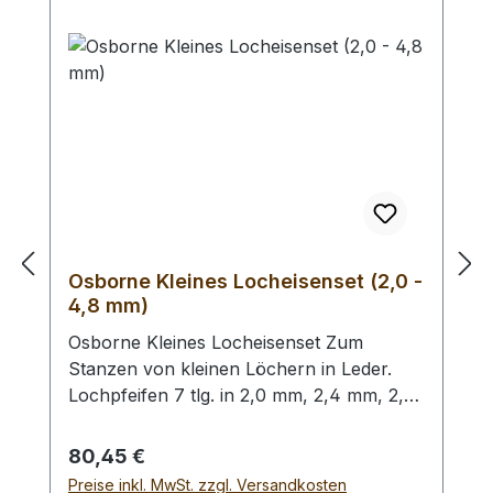
Hebel-Übersetzung haben Sie eine
Kraftersparnis von ca. 70 %. Zum Lochen
von Leder und ähnlichen starken und
festen Materialien. - Ersatz - Lochpfeifen
(2,0 - 4,5 mm) / Erweiterungs - Set -
Lochpfeifen (1,5 - 6,0 mm) /
Lochpfeifenwechsler erhältlich.
Osborne Kleines Locheisenset (2,0 -
4,8 mm)
Osborne Kleines Locheisenset Zum
Stanzen von kleinen Löchern in Leder.
Lochpfeifen 7 tlg. in 2,0 mm, 2,4 mm, 2,8
mm, 3,2 mm, 4,0 mm, 4,4 mm und 4,8
mm. Bitte benutzen Sie zum Schlagen
Regulärer Preis:
80,45 €
unbedingt einen geeigneten Hammer
Preise inkl. MwSt. zzgl. Versandkosten