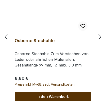
einen weichen, nicht starren
Schleifvorgang zu gewährleisten.
Abmessungen: L: 178 mm x B: (26 mm, 16
mm) x H: 4 mm,Radius der Rundung an
der kurzen Seite: 8 mm Bei der Bestellung
von 1 Stück erhalten Sie 2 Kantenfeilen /
Lederfeilen
Osborne Stechahle
Osborne Stechahle Zum Vorstechen von
Leder oder ähnlichen Materialien.
Gesamtlänge 99 mm, Ø max. 3,3 mm
Regulärer Preis:
8,80 €
Preise inkl. MwSt. zzgl. Versandkosten
In den Warenkorb