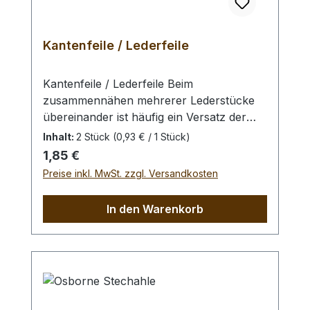
weiteren Display zu betrachten oder uns
zu kontaktieren.
Kantenfeile / Lederfeile
Kantenfeile / Lederfeile Beim
zusammennähen mehrerer Lederstücke
übereinander ist häufig ein Versatz der
Kante nicht vermeidbar. Mit Hilfe dieser
Inhalt:
2 Stück
(0,93 € / 1 Stück)
Feile können Sie Ihre Lederkanten auf das
Regulärer Preis:
1,85 €
Glätten mit einem Kantenpolierer oder das
Preise inkl. MwSt. zzgl. Versandkosten
Färben mit einer Kantenfarbe leicht
vorbereiten. Sie kann ebenfalls zum
In den Warenkorb
Aufrauhen des Leders an Klebestellen
verwendet werden. Die Kantenfeile /
Lederfeile ist mit einer groben und einer
feinen Körnung ausgestattet und hat einen
flexiblen Kunststoffkern. Die Schleiflagen
liegen auf einer Schaumschicht auf, um