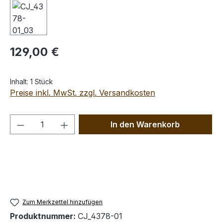
Regulärer Preis:
129,00 €
Inhalt:
1 Stück
Preise inkl. MwSt. zzgl. Versandkosten
Produkt Anzahl: Gib den gewünschten We
In den Warenkorb
Zum Merkzettel hinzufügen
Produktnummer:
CJ_4378-01