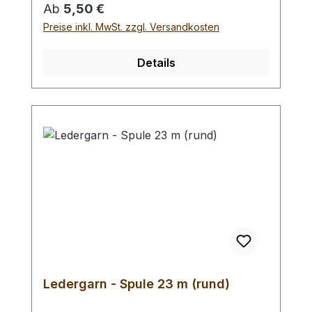
Unterlage und einen geeigneten
Regulärer Preis:
Ab
5,50 €
Hammer zum Schlagen, (keinen
Preise inkl. MwSt. zzgl. Versandkosten
Stahlhammer; Gefahr des Splitterns) siehe
Zubehör. Bei einer Bestellung 1 Stück
Details
erhalten Sie 1 Selzer Rundlocheisen der
gewählten Größe.
Ledergarn - Spule 23 m (rund)