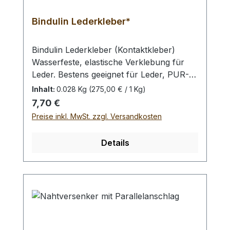
Bindulin Lederkleber*
Bindulin Lederkleber (Kontaktkleber)
Wasserfeste, elastische Verklebung für
Leder. Bestens geeignet für Leder, PUR-
Materialien, thermoplastischen Kautschuk,
Inhalt:
0.028 Kg
(275,00 € / 1 Kg)
PVC - Materialien sowie alle gängigen
Regulärer Preis:
7,70 €
Sohlentypen. Zum Aufrauhen der
Preise inkl. MwSt. zzgl. Versandkosten
Oberflächen empfehlen wir Schleifleinen
aus unserem Sortiment. Nur in gut
Details
gelüfteten Räumen verwenden.
Auswahlliste:- Tube: Inhalt 28 Gramm-
Dose: Inhalt 350 Gramm ACHTUNG! Darf
nicht in die Hände von Kindern gelangen!
Bitte verwenden Sie zum Auftragen
geeignete Handschuhe und
Schutzausrüstung. Bitte beachten Sie bei