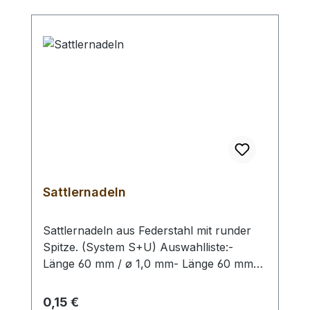
Sattlernadeln
Sattlernadeln aus Federstahl mit runder
Spitze. (System S+U) Auswahlliste:-
Länge 60 mm / ø 1,0 mm- Länge 60 mm
/ ø 1,9 mm- Länge 43,5 mm / ø 1,0 mm Bei
einer Bestellung von 1 Stück erhalten Sie
Regulärer Preis:
0,15 €