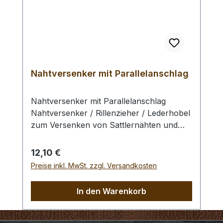
der Verwendung die nachfolgenden
Warnhinweise.
Nahtversenker mit Parallelanschlag
Nahtversenker mit Parallelanschlag
Nahtversenker / Rillenzieher / Lederhobel
zum Versenken von Sattlernähten und
Anbringen von Verzierungen. Max.
Abstand zum Parallelanschlag 35 mm /
Regulärer Preis:
12,10 €
Hobelbreite 1mm / Schnitttiefe bei
Preise inkl. MwSt. zzgl. Versandkosten
einmaliger Anwendung 0,3 mm
Ersatzklingen für den Nahtversenker
In den Warenkorb
erhalten Sie unter dem "Zubehör".