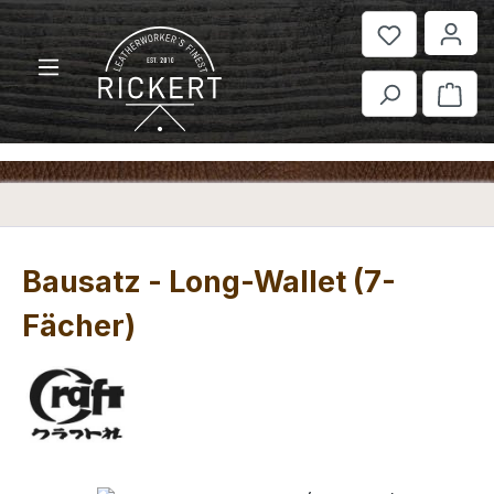
Zum Hauptinhalt springen
War
Bausatz - Long-Wallet (7-
Fächer)