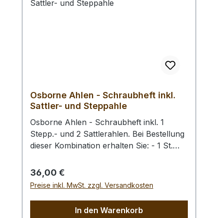
Osborne Ahlen - Schraubheft inkl.
Sattler- und Steppahle
Osborne Ahlen - Schraubheft inkl. 1
Stepp.- und 2 Sattlerahlen. Bei Bestellung
dieser Kombination erhalten Sie: - 1 St.
Osborne Ahlen - Schraubheft (OSB_928)-
2 St. Sattlerahle Blanchard 45 mm
Regulärer Preis:
36,00 €
(OSB_B-45)- 1 St. Steppahlen 50 mm
Preise inkl. MwSt. zzgl. Versandkosten
(OSB_S-50)
In den Warenkorb