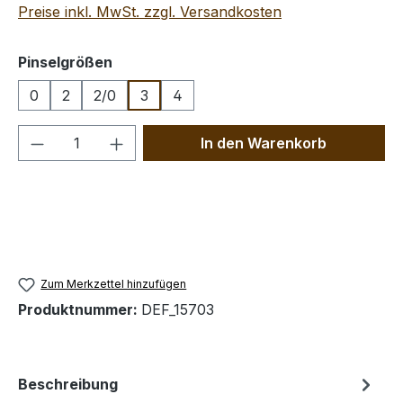
Preise inkl. MwSt. zzgl. Versandkosten
auswählen
Pinselgrößen
0
2
2/0
3
4
Produkt Anzahl: Gib den gewünschten We
In den Warenkorb
Zum Merkzettel hinzufügen
Produktnummer:
DEF_15703
Beschreibung