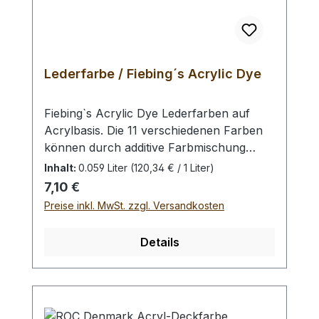
Lederfarbe / Fiebing´s Acrylic Dye
Fiebing`s Acrylic Dye Lederfarben auf
Acrylbasis. Die 11 verschiedenen Farben
können durch additive Farbmischung
vermengt werden. So können Sie sich
Inhalt:
0.059 Liter
(120,34 € / 1 Liter)
Ihre Wunschfarbe selbst herstellen. Bitte
Regulärer Preis:
7,10 €
tragen Sie die Farbe mit einem feinen
Preise inkl. MwSt. zzgl. Versandkosten
Pinsel auf. Mit dieser Farbe können Sie
das Leder "bemalen", wie auf einem
Details
Bild. Die Farbe ist nach dem
Trockenvorgang auf dem Leder flexibel.
Vor Gebrauch gut schütteln. Konsistenz:
dickflüssig Beachten Sie auch unser
Komplettpaket mit allen Farben.Hinweis: