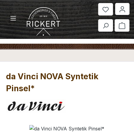
Zum Hauptinhalt springen
War
da Vinci NOVA Syntetik
Pinsel*
Bildergalerie überspringen