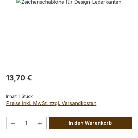
Bildergalerie überspringen
Regulärer Preis:
13,70 €
Inhalt:
1 Stück
Preise inkl. MwSt. zzgl. Versandkosten
Produkt Anzahl: Gib den gewünschten We
In den Warenkorb