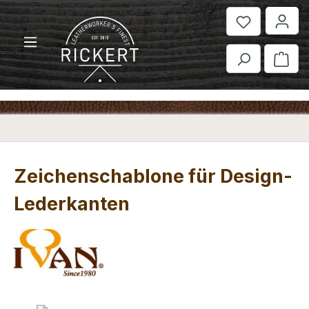
Zum Hauptinhalt springen
War
Zeichenschablone für Design-
Lederkanten