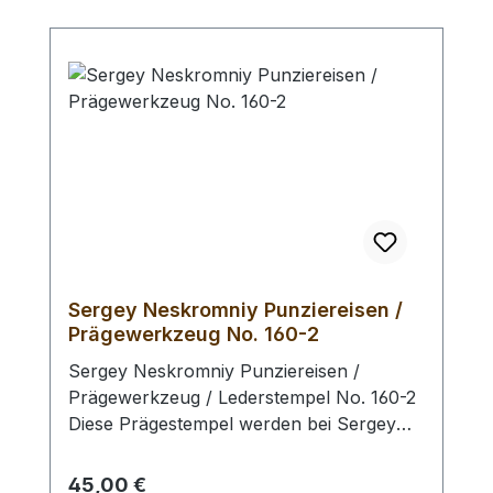
Sergey Neskromniy Punziereisen /
Prägewerkzeug No. 160-2
Sergey Neskromniy Punziereisen /
Prägewerkzeug / Lederstempel No. 160-2
Diese Prägestempel werden bei Sergey
Neskromniy in Bulgarien aus Messing und
Werkzeugstahl oder Edelstahl hergestellt.
Regulärer Preis:
45,00 €