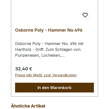
ca. 480 gr / Kopf-Ø: 55 mm Bei einer
Bestellung 1 Stück erhalten Sie 1 Craft
Japan Punzierhammer / Schlägel /
Leather Mallet der gewählten Ausführung.
Osborne Poly - Hammer No.496
Osborne Poly - Hammer No. 496 mit
Hartholz - Griff. Zum Schlagen von
Punziereisen, Locheisen,
Braidingstempeln, usw., gerade
Schlagfläche. Wenig Rückschlag durch
Regulärer Preis:
32,40 €
schlagabsorbierenden Poly -
Preise inkl. MwSt. zzgl. Versandkosten
Hammerkopf. 240 gr Gesamtgewicht /
Kopf - Ø 45 mm / Gesamtlänge 295 mm
In den Warenkorb
Produktgalerie überspringen
Ähnliche Artikel