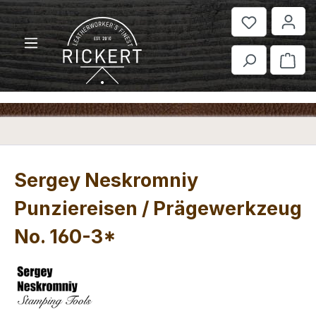
Zum Hauptinhalt springen
War
Sergey Neskromniy
Punziereisen / Prägewerkzeug
No. 160-3*