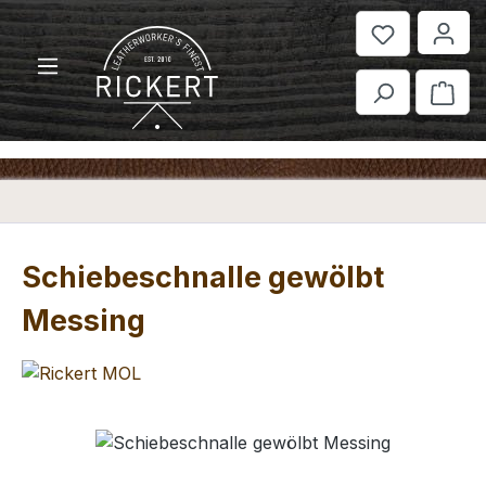
Zum Hauptinhalt springen
War
Schiebeschnalle gewölbt
Messing
Bildergalerie überspringen