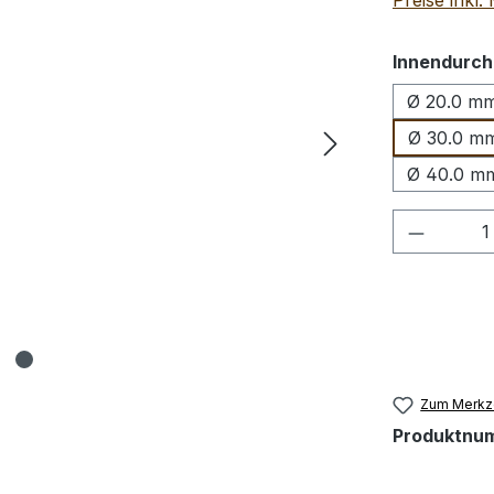
Preise inkl
Innendurch
Ø 20.0 mm
Ø 30.0 mm
Ø 40.0 mm
Produkt
Zum Merkze
Produktnu