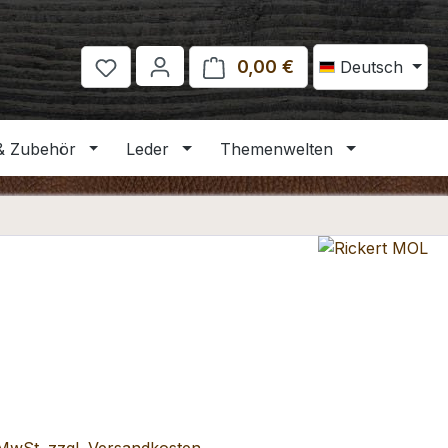
0,00 €
Warenkorb enthält 
Deutsch
& Zubehör
Leder
Themenwelten
eis: