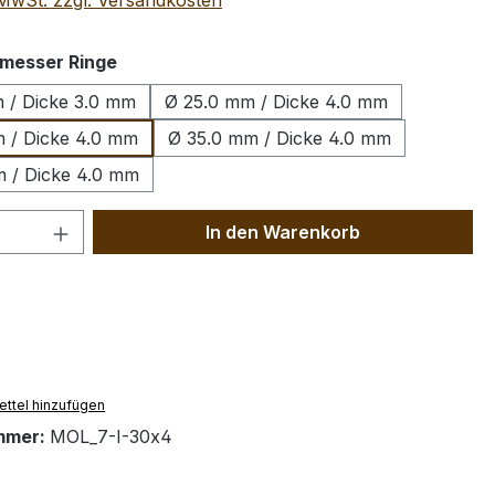
. MwSt. zzgl. Versandkosten
auswählen
messer Ringe
 / Dicke 3.0 mm
Ø 25.0 mm / Dicke 4.0 mm
 / Dicke 4.0 mm
Ø 35.0 mm / Dicke 4.0 mm
 / Dicke 4.0 mm
 Anzahl: Gib den gewünschten Wert ein 
In den Warenkorb
ttel hinzufügen
mmer:
MOL_7-I-30x4