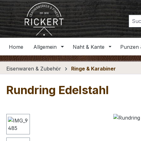
m Hauptinhalt springen
Zur Suche springen
Zur Hauptnavigation springen
Home
Allgemein
Naht & Kante
Punzen 
Eisenwaren & Zubehör
Ringe & Karabiner
Rundring Edelstahl
Bildergalerie überspringen