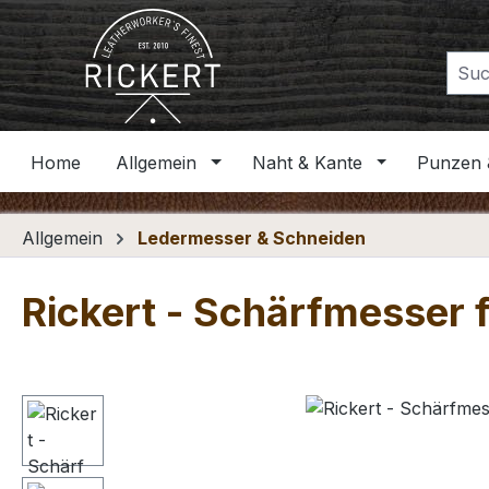
m Hauptinhalt springen
Zur Suche springen
Zur Hauptnavigation springen
Home
Allgemein
Naht & Kante
Punzen 
Allgemein
Ledermesser & Schneiden
Rickert - Schärfmesser 
Bildergalerie überspringen