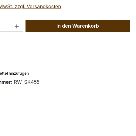
. MwSt. zzgl. Versandkosten
 Anzahl: Gib den gewünschten Wert ein 
In den Warenkorb
ttel hinzufügen
mmer:
RW_SK455