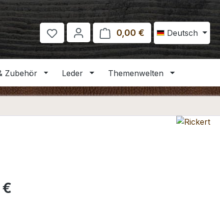
0,00 €
Warenkorb enthält 
Deutsch
& Zubehör
Leder
Themenwelten
eis:
 €