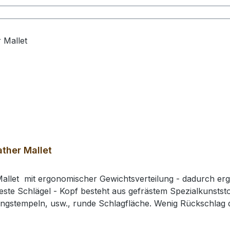
ther Mallet
allet mit ergonomischer Gewichtsverteilung - dadurch erg
este Schlägel - Kopf besteht aus gefrästem Spezialkunststof
ingstempeln, usw., runde Schlagfläche. Wenig Rückschla
e: 210 mm / Gesamtgewicht: ca. 430 gr / Kopf-Ø: 49 mm# 0
rhalten Sie 1 Craft Japan Punzierhammer / Schlägel / Leat