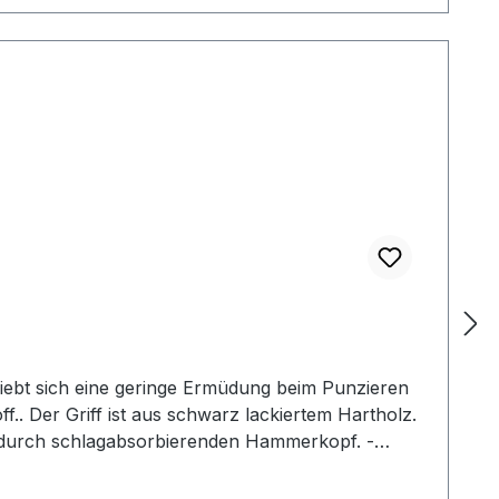
iebt sich eine geringe Ermüdung beim Punzieren
f.. Der Griff ist aus schwarz lackiertem Hartholz.
g durch schlagabsorbierenden Hammerkopf. -
2: Gesamtlänge: 240 mm / Gesamtgewicht: ca. 480
her Mallet der gewählten Ausführung.