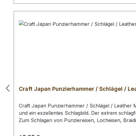
Craft Japan Punzierhammer / Schlägel / Lea
Craft Japan Punzierhammer / Schlägel / Leather M
und ein exzellentes Schlagbild. Der extrem schlagf
Zum Schlagen von Punziereisen, Locheisen, Braid
Profiausführung. Auswahlliste: # 01: Gesamtläng
gr / Kopf-Ø: 55 mm Bei einer Bestellung 1 Stück e