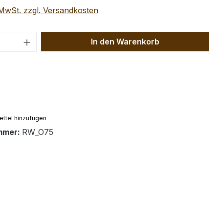
. MwSt. zzgl. Versandkosten
 Anzahl: Gib den gewünschten Wert ein 
In den Warenkorb
ttel hinzufügen
mmer:
RW_O75