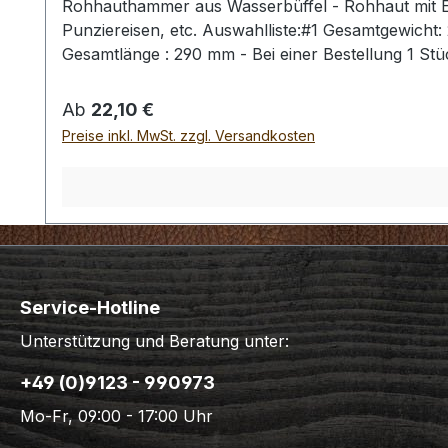
Rohhauthammer aus Wasserbüffel - Rohhaut mit Ei
Punziereisen, etc. Auswahlliste:#1 Gesamtgewich
Gesamtlänge : 290 mm - Bei einer Bestellung 1 St
Regulärer Preis:
Ab
22,10 €
Preise inkl. MwSt. zzgl. Versandkosten
Service-Hotline
Unterstützung und Beratung unter:
+49 (0)9123 - 990973
Mo-Fr, 09:00 - 17:00 Uhr