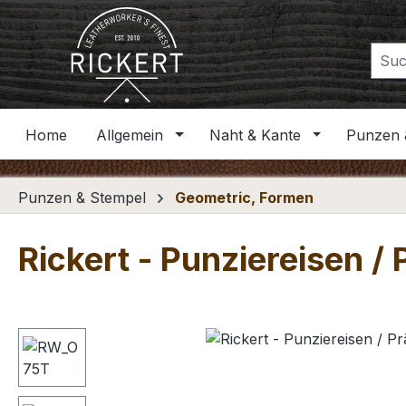
m Hauptinhalt springen
Zur Suche springen
Zur Hauptnavigation springen
Home
Allgemein
Naht & Kante
Punzen 
Punzen & Stempel
Geometric, Formen
Rickert - Punziereisen /
Bildergalerie überspringen