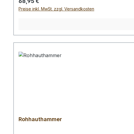
Regulärer Preis:
68,95 €
Preise inkl. MwSt. zzgl. Versandkosten
Rohhauthammer