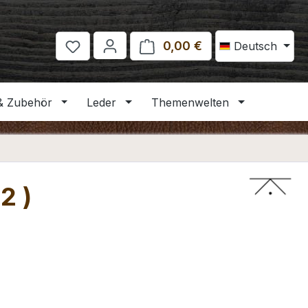
0,00 €
Warenkorb enthält 
Deutsch
& Zubehör
Leder
Themenwelten
2 )
eis: