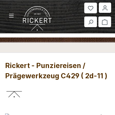
Zum Hauptinhalt springen
War
Rickert - Punziereisen /
Prägewerkzeug C429 ( 2d-11 )