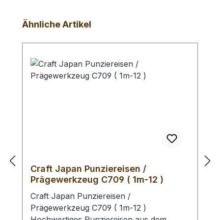
Produktgalerie überspringen
Ähnliche Artikel
Craft Japan Punziereisen /
Prägewerkzeug C709 ( 1m-12 )
Craft Japan Punziereisen /
Prägewerkzeug C709 ( 1m-12 )
Hochwertiges Punziereisen aus dem