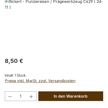
Bildergalerie überspringen
Regulärer Preis:
8,50 €
Inhalt:
1 Stück
Preise inkl. MwSt. zzgl. Versandkosten
Produkt Anzahl: Gib den gewünschten We
In den Warenkorb