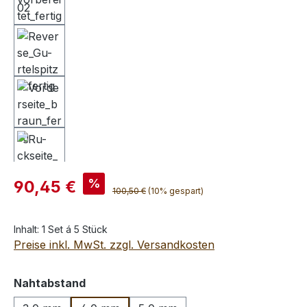
Verkaufspreis:
%
90,45 €
Regulärer Preis:
100,50 €
(10% gespart)
Inhalt:
1 Set á 5 Stück
Preise inkl. MwSt. zzgl. Versandkosten
auswählen
Nahtabstand