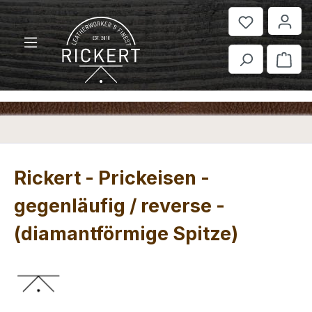
Zum Hauptinhalt springen
War
Rickert - Prickeisen -
gegenläufig / reverse -
(diamantförmige Spitze)