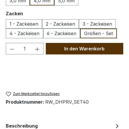
3,0 mm
4,0 mm
5,0 mm
auswählen
Zacken
1 - Zackeisen
2 - Zackeisen
3 - Zackeisen
4 - Zackeisen
6 - Zackeisen
Größen - Set
Produkt Anzahl: Gib den gewünschten We
In den Warenkorb
Zum Merkzettel hinzufügen
Produktnummer:
RW_DHPRV_SET40
Beschreibung