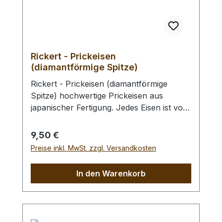
Rickert - Prickeisen
(diamantförmige Spitze)
Rickert - Prickeisen (diamantförmige
Spitze) hochwertige Prickeisen aus
japanischer Fertigung. Jedes Eisen ist von
Hand scharf geschliffen und dringt mit
einem nur leichten Schlag in das Leder
Regulärer Preis:
9,50 €
ein. Der leicht konische Zuschliff und die
Preise inkl. MwSt. zzgl. Versandkosten
saubere Verarbeitung der Zinken,
ermöglicht ein leichteres Herausziehen,
In den Warenkorb
auch aus dickem Leder. Excellente Qualität
für saubere Nähte. Erhältliche
Nahtabstände: 2,5 mm, 3,0 mm, 4,0 mm,
5,0 mm, 6,0 mm Auswahlliste: - Ein -