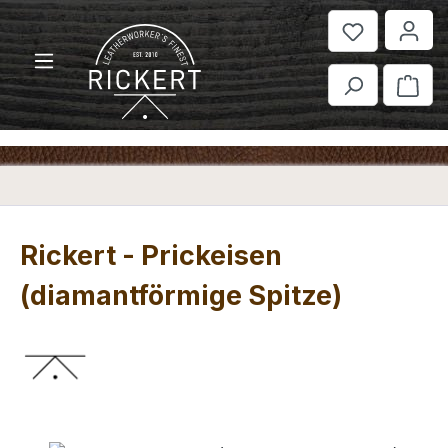
Zum Hauptinhalt springen
War
Rickert - Prickeisen
(diamantförmige Spitze)