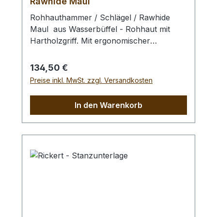
Rawhide Maul
Rohhauthammer / Schlägel / Rawhide
Maul aus Wasserbüffel - Rohhaut mit
Hartholzgriff. Mit ergonomischer
Gewichtsverteilung, dadurch geringe
Ermüdung und exzellentem Schlagbild.
Regulärer Preis:
134,50 €
Zum Schlagen von Punziereisen,
Preise inkl. MwSt. zzgl. Versandkosten
Locheisen, Braidingstempeln, usw., runde
Schlagfläche. Kein Rückschlag durch
In den Warenkorb
schlagabsorbierenden Hammerkopf. -
Profiausführung.Gesamtlänge: 240 mm /
Gesamtgewicht: 1250 gr / Kopf-Ø: 75 mm
Bei einer Bestellung 1 Stück erhalten Sie
1 Rohhauthammer / Schlägel / Rawhide
Maul der gewählten Ausführung.