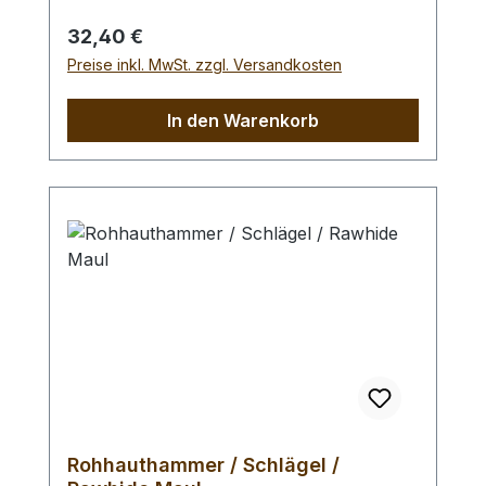
Braidingstempeln, usw., gerade
Schlagfläche. Wenig Rückschlag durch
Regulärer Preis:
32,40 €
schlagabsorbierenden Poly -
Preise inkl. MwSt. zzgl. Versandkosten
Hammerkopf. 240 gr Gesamtgewicht /
Kopf - Ø 45 mm / Gesamtlänge 295 mm
In den Warenkorb
Rohhauthammer / Schlägel /