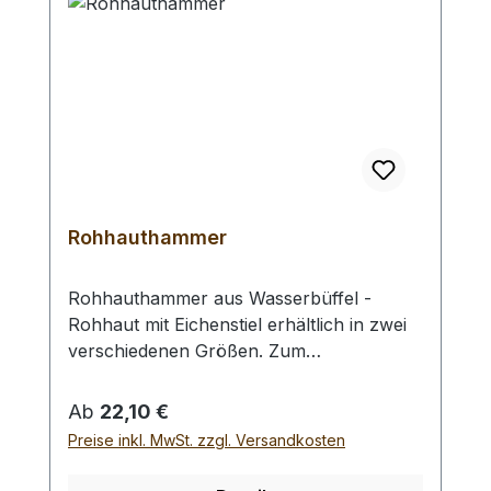
Dicke: 3 mm
Rohhauthammer
Rohhauthammer aus Wasserbüffel -
Rohhaut mit Eichenstiel erhältlich in zwei
verschiedenen Größen. Zum
rückschlagfreien Schlagen von
Locheisen, Punziereisen, etc.
Regulärer Preis:
Ab
22,10 €
Auswahlliste:#1 Gesamtgewicht: 295
Preise inkl. MwSt. zzgl. Versandkosten
Gramm / Kopf - Ø : 48 mm / Gesamtlänge
: 230 mm#2 Gesamtgewicht: 250 Gramm /