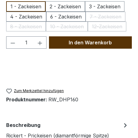
1 - Zackeisen
2 - Zackeisen
3 - Zackeisen
4 - Zackeisen
6 - Zackeisen
7 - Zackeisen
(Diese Option is
8 - Zackeisen
10 - Zackeisen
12-Zackeisen
(Diese Option ist zurzeit nicht verfügbar.)
(Diese Option ist zurzeit nicht verf
(Diese Option is
Produkt Anzahl: Gib den gewünschten We
In den Warenkorb
Zum Merkzettel hinzufügen
Produktnummer:
RW_DHP160
Beschreibung
Rickert - Prickeisen (diamantförmige Spitze)