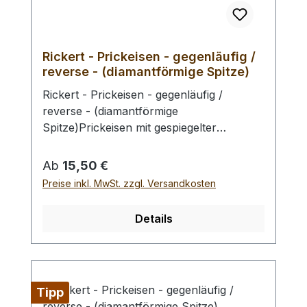
Rickert - Prickeisen - gegenläufig /
reverse - (diamantförmige Spitze)
Rickert - Prickeisen - gegenläufig /
reverse - (diamantförmige
Spitze)Prickeisen mit gespiegelter
Zackenreihung (Treppung der
Sattlernaht), so ist es möglich
Regulärer Preis:
Ab
15,50 €
symmetrische Nahbilder z.B. an Gürteln
Preise inkl. MwSt. zzgl. Versandkosten
zu erzeugen (s. Bild 4). Ebenso kann von
der Nahtrückseite gestochen werden, um
Details
ein beidseitig perfektes Nahtergebnis zu
erzielen (vorderseitig: Prickeisen standard,
rückseitig: Prickeisen reverse), s. Bild 5-7.
Hochwertige Prickeisen aus japanischer
Tipp
Fertigung. Jedes Eisen ist von Hand