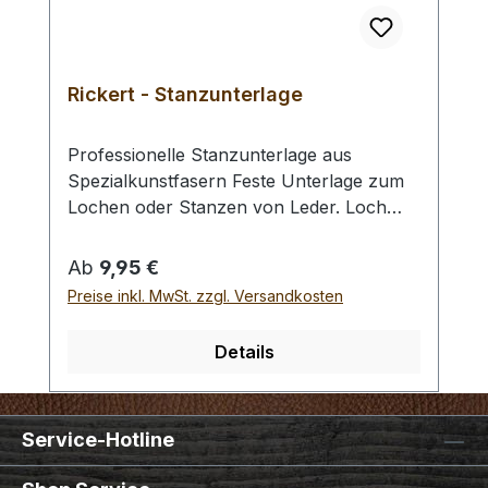
Rickert - Stanzunterlage
Professionelle Stanzunterlage aus
Spezialkunstfasern Feste Unterlage zum
Lochen oder Stanzen von Leder. Loch
und Stanzwerkzeuge können gut in das
Material eindringen, so wird das zu
Regulärer Preis:
Ab
9,95 €
stanzende Material sauber durchstoßen.
Preise inkl. MwSt. zzgl. Versandkosten
Die nach dem Stanzvorgang in der
Unterlage zurückbleibenden Löcher
Details
hinterlassen nur geringe Verwerfungen.
Die Oberfläche ist somit auch nach vielen
Löchern problemlos nutzbar. Nach den
Service-Hotline
Arbeiten können die Löcher mit einem
Anpressroller wieder vollständig geglättet