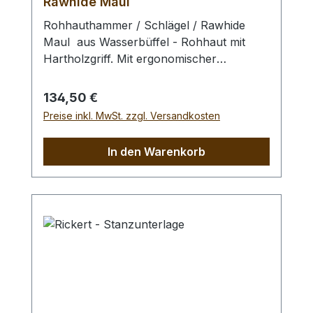
Rawhide Maul
Rohhauthammer / Schlägel / Rawhide
Maul aus Wasserbüffel - Rohhaut mit
Hartholzgriff. Mit ergonomischer
Gewichtsverteilung, dadurch geringe
Ermüdung und exzellentem Schlagbild.
Regulärer Preis:
134,50 €
Zum Schlagen von Punziereisen,
Preise inkl. MwSt. zzgl. Versandkosten
Locheisen, Braidingstempeln, usw., runde
Schlagfläche. Kein Rückschlag durch
In den Warenkorb
schlagabsorbierenden Hammerkopf. -
Profiausführung.Gesamtlänge: 240 mm /
Gesamtgewicht: 1250 gr / Kopf-Ø: 75 mm
Bei einer Bestellung 1 Stück erhalten Sie
1 Rohhauthammer / Schlägel / Rawhide
Maul der gewählten Ausführung.