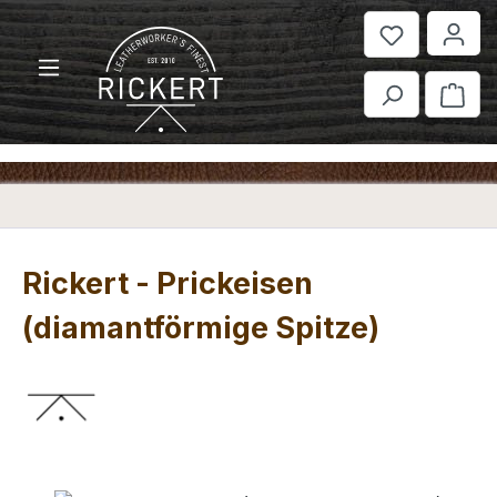
Zum Hauptinhalt springen
War
Rickert - Prickeisen
(diamantförmige Spitze)