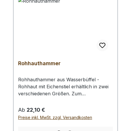
Dicke: 3 mm
Rohhauthammer
Rohhauthammer aus Wasserbüffel -
Rohhaut mit Eichenstiel erhältlich in zwei
verschiedenen Größen. Zum
rückschlagfreien Schlagen von
Locheisen, Punziereisen, etc.
Regulärer Preis:
Ab
22,10 €
Auswahlliste:#1 Gesamtgewicht: 295
Preise inkl. MwSt. zzgl. Versandkosten
Gramm / Kopf - Ø : 48 mm / Gesamtlänge
: 230 mm#2 Gesamtgewicht: 250 Gramm /