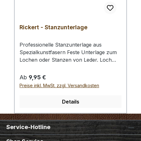
Rickert - Stanzunterlage
Professionelle Stanzunterlage aus
Spezialkunstfasern Feste Unterlage zum
Lochen oder Stanzen von Leder. Loch
und Stanzwerkzeuge können gut in das
Material eindringen, so wird das zu
Regulärer Preis:
Ab
9,95 €
stanzende Material sauber durchstoßen.
Preise inkl. MwSt. zzgl. Versandkosten
Die nach dem Stanzvorgang in der
Unterlage zurückbleibenden Löcher
Details
hinterlassen nur geringe Verwerfungen.
Die Oberfläche ist somit auch nach vielen
Löchern problemlos nutzbar. Nach den
Service-Hotline
Arbeiten können die Löcher mit einem
Anpressroller wieder vollständig geglättet