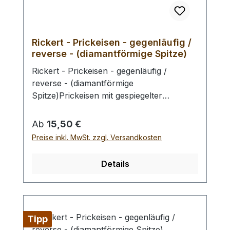
Rickert - Prickeisen - gegenläufig /
reverse - (diamantförmige Spitze)
Rickert - Prickeisen - gegenläufig /
reverse - (diamantförmige
Spitze)Prickeisen mit gespiegelter
Zackenreihung (Treppung der
Sattlernaht), so ist es möglich
Regulärer Preis:
Ab
15,50 €
symmetrische Nahbilder z.B. an Gürteln
Preise inkl. MwSt. zzgl. Versandkosten
zu erzeugen (s. Bild 4). Ebenso kann von
der Nahtrückseite gestochen werden, um
Details
ein beidseitig perfektes Nahtergebnis zu
erzielen (vorderseitig: Prickeisen standard,
rückseitig: Prickeisen reverse), s. Bild 5-7.
Hochwertige Prickeisen aus japanischer
Tipp
Fertigung. Jedes Eisen ist von Hand