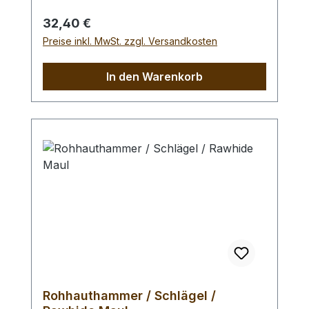
Braidingstempeln, usw., gerade
Schlagfläche. Wenig Rückschlag durch
Regulärer Preis:
32,40 €
schlagabsorbierenden Poly -
Preise inkl. MwSt. zzgl. Versandkosten
Hammerkopf. 240 gr Gesamtgewicht /
Kopf - Ø 45 mm / Gesamtlänge 295 mm
In den Warenkorb
Rohhauthammer / Schlägel /