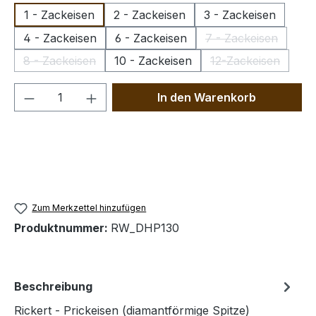
1 - Zackeisen
2 - Zackeisen
3 - Zackeisen
4 - Zackeisen
6 - Zackeisen
7 - Zackeisen
(Diese Option is
8 - Zackeisen
10 - Zackeisen
12-Zackeisen
(Diese Option ist zurzeit nicht verfügbar.)
(Diese Option is
Produkt Anzahl: Gib den gewünschten We
In den Warenkorb
Zum Merkzettel hinzufügen
Produktnummer:
RW_DHP130
Beschreibung
Rickert - Prickeisen (diamantförmige Spitze)