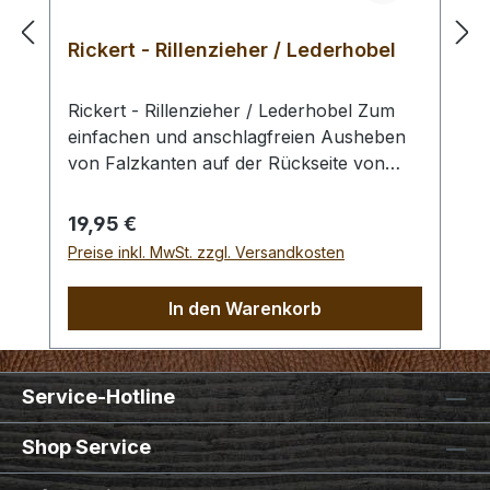
Rickert - Rillenzieher / Lederhobel
Rickert - Rillenzieher / Lederhobel Zum
einfachen und anschlagfreien Ausheben
von Falzkanten auf der Rückseite von
Ledern. Ebenfalls verwendbar zum
erstellen von Zierrillen auf
Regulärer Preis:
19,95 €
Lederoberflächen. Der austauschbare
Preise inkl. MwSt. zzgl. Versandkosten
Hobel hat eine blank polierte und
schnitthaltige Schneide. Hobelbreite: 4
In den Warenkorb
mm Info: "Rickert" -- Werkzeuge von
Lederhandwerkern für Lederhandwerker.
Alle Werkzeuge der Serie werden mit
Service-Hotline
traditionellen japanischen
Handwerkstechniken gefertigt. In die
Shop Service
Produktion gelangen ausschließlich
ausgesuchte, hochwertige und langlebige