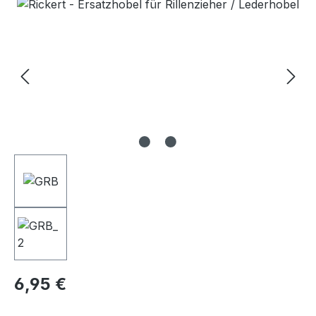
Bildergalerie überspringen
Regulärer Preis:
6,95 €