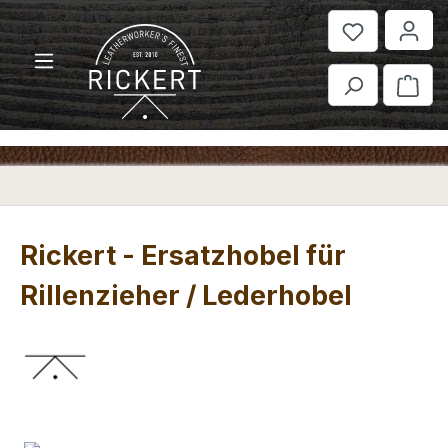
Zum Hauptinhalt springen
War
Rickert - Ersatzhobel für
Rillenzieher / Lederhobel