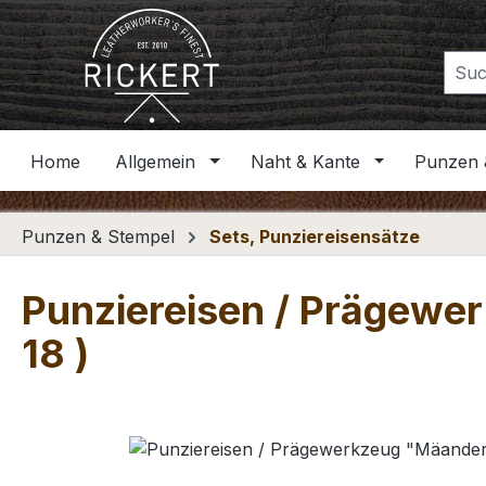
m Hauptinhalt springen
Zur Suche springen
Zur Hauptnavigation springen
Home
Allgemein
Naht & Kante
Punzen 
Punzen & Stempel
Sets, Punziereisensätze
Punziereisen / Prägewer
18 )
Bildergalerie überspringen