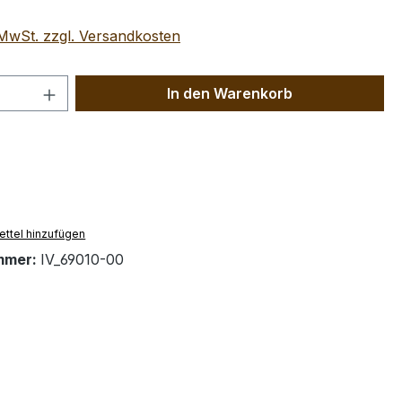
. MwSt. zzgl. Versandkosten
 Anzahl: Gib den gewünschten Wert ein 
In den Warenkorb
ttel hinzufügen
mmer:
IV_69010-00