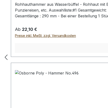
Rohhauthammer aus Wasserbüffel - Rohhaut mit Ei
Punziereisen, etc. Auswahlliste:#1 Gesamtgewich
Gesamtlänge : 290 mm - Bei einer Bestellung 1 St
Regulärer Preis:
Ab
22,10 €
Preise inkl. MwSt. zzgl. Versandkosten