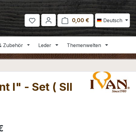
0,00 €
Warenkorb enthält 
Deutsch
& Zubehör
Leder
Themenwelten
I" - Set ( SII
eis:
€