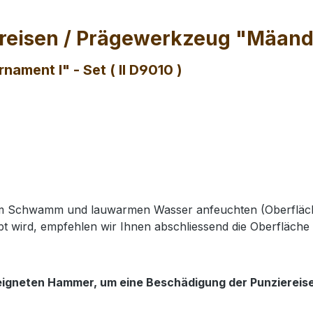
eisen / Prägewerkzeug "Mäander, 
ament I" - Set ( II D9010 )
nem Schwamm und lauwarmen Wasser anfeuchten (Oberfläch
t wird, empfehlen wir Ihnen abschliessend die Oberfläche 
eigneten Hammer, um eine Beschädigung der Punziereis