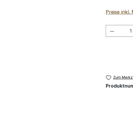
Preise inkl
Produkt
Zum Merkze
Produktnu