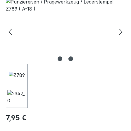
Bildergalerie überspringen
Regulärer Preis:
7,95 €