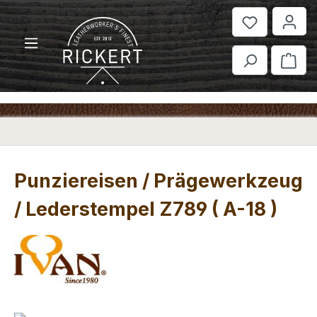
Zum Hauptinhalt springen
War
Punziereisen / Prägewerkzeug
/ Lederstempel Z789 ( A-18 )