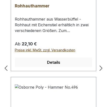
Rohhauthammer
Rohhauthammer aus Wasserbüffel -
Rohhaut mit Eichenstiel erhältlich in zwei
verschiedenen Größen. Zum
rückschlagfreien Schlagen von
Locheisen, Punziereisen, etc.
Regulärer Preis:
Ab
22,10 €
Auswahlliste:#1 Gesamtgewicht: 295
Preise inkl. MwSt. zzgl. Versandkosten
Gramm / Kopf - Ø : 48 mm / Gesamtlänge
: 230 mm#2 Gesamtgewicht: 250 Gramm /
Details
Kopf - Ø : 42 mm / Gesamtlänge : 290 mm
- Bei einer Bestellung 1 Stück erhalten Sie
1 Rohhauthammer der gewählten Größe.