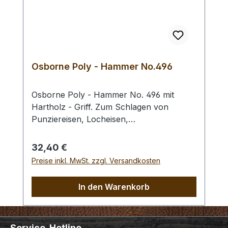
Osborne Poly - Hammer No.496
Osborne Poly - Hammer No. 496 mit
Hartholz - Griff. Zum Schlagen von
Punziereisen, Locheisen,
Braidingstempeln, usw., gerade
Schlagfläche. Wenig Rückschlag durch
Regulärer Preis:
32,40 €
schlagabsorbierenden Poly -
Preise inkl. MwSt. zzgl. Versandkosten
Hammerkopf. 240 gr Gesamtgewicht /
Kopf - Ø 45 mm / Gesamtlänge 295 mm
In den Warenkorb
Service-Hotline