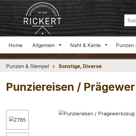
m Hauptinhalt springen
Zur Suche springen
Zur Hauptnavigation springen
Home
Allgemein
Naht & Kante
Punzen 
Punzen & Stempel
Sonstige, Diverse
Punziereisen / Prägewer
Bildergalerie überspringen