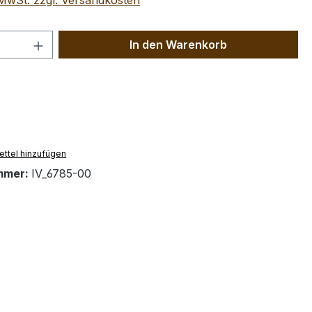
. MwSt. zzgl. Versandkosten
 Anzahl: Gib den gewünschten Wert ein 
In den Warenkorb
ttel hinzufügen
mmer:
IV_6785-00