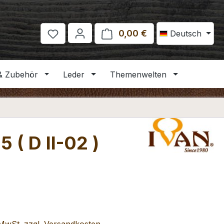
0,00 €
Warenkorb enthält 
Deutsch
& Zubehör
Leder
Themenwelten
 ( D II-02 )
eis: