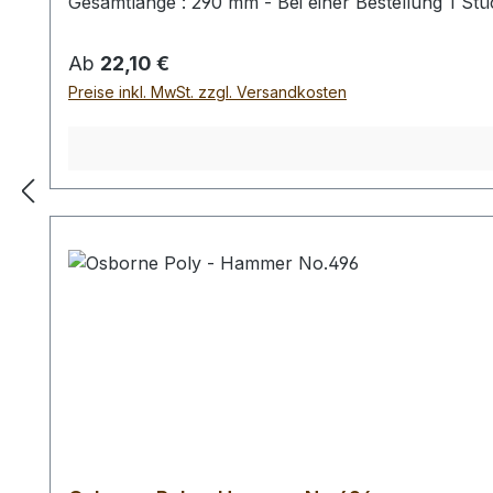
Gesamtlänge : 290 mm - Bei einer Bestellung 1 St
Regulärer Preis:
Ab
22,10 €
Preise inkl. MwSt. zzgl. Versandkosten