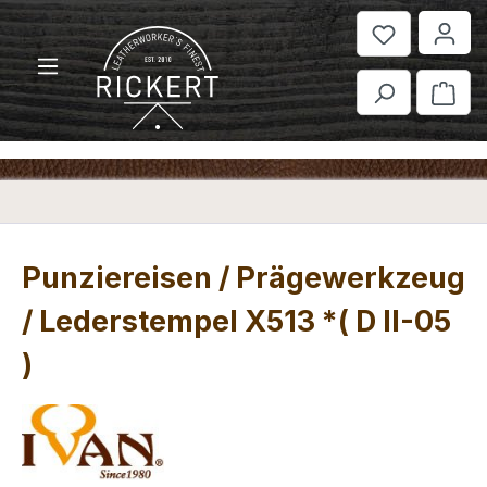
Zum Hauptinhalt springen
War
Punziereisen / Prägewerkzeug
/ Lederstempel X513 *( D II-05
)