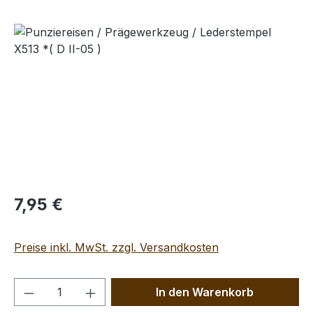
Bildergalerie überspringen
Regulärer Preis:
7,95 €
Preise inkl. MwSt. zzgl. Versandkosten
Produkt Anzahl: Gib den gewünschten We
In den Warenkorb