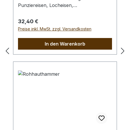
Punziereisen, Locheisen,
Braidingstempeln, usw., gerade
Schlagfläche. Wenig Rückschlag durch
Regulärer Preis:
32,40 €
schlagabsorbierenden Poly -
Preise inkl. MwSt. zzgl. Versandkosten
Hammerkopf. 240 gr Gesamtgewicht /
Kopf - Ø 45 mm / Gesamtlänge 295 mm
In den Warenkorb