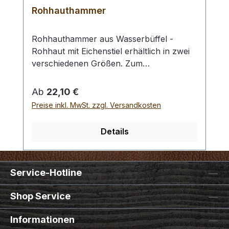
Rohhauthammer
Rohhauthammer aus Wasserbüffel -
Rohhaut mit Eichenstiel erhältlich in zwei
verschiedenen Größen. Zum
rückschlagfreien Schlagen von
Locheisen, Punziereisen, etc.
Regulärer Preis:
Ab
22,10 €
Auswahlliste:#1 Gesamtgewicht: 295
Preise inkl. MwSt. zzgl. Versandkosten
Gramm / Kopf - Ø : 48 mm / Gesamtlänge
: 230 mm#2 Gesamtgewicht: 250 Gramm /
Details
Kopf - Ø : 42 mm / Gesamtlänge : 290 mm
- Bei einer Bestellung 1 Stück erhalten Sie
1 Rohhauthammer der gewählten Größe.
Service-Hotline
Shop Service
Informationen