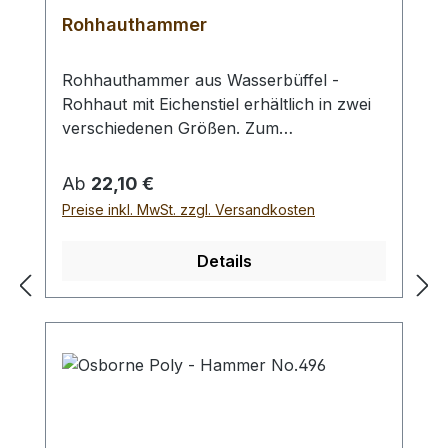
Rohhauthammer
Rohhauthammer aus Wasserbüffel -
Rohhaut mit Eichenstiel erhältlich in zwei
verschiedenen Größen. Zum
rückschlagfreien Schlagen von
Locheisen, Punziereisen, etc.
Regulärer Preis:
Ab
22,10 €
Auswahlliste:#1 Gesamtgewicht: 295
Preise inkl. MwSt. zzgl. Versandkosten
Gramm / Kopf - Ø : 48 mm / Gesamtlänge
: 230 mm#2 Gesamtgewicht: 250 Gramm /
Details
Kopf - Ø : 42 mm / Gesamtlänge : 290 mm
- Bei einer Bestellung 1 Stück erhalten Sie
1 Rohhauthammer der gewählten Größe.