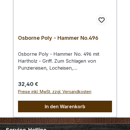
Osborne Poly - Hammer No.496
Osborne Poly - Hammer No. 496 mit
Hartholz - Griff. Zum Schlagen von
Punziereisen, Locheisen,
Braidingstempeln, usw., gerade
Schlagfläche. Wenig Rückschlag durch
Regulärer Preis:
32,40 €
schlagabsorbierenden Poly -
Preise inkl. MwSt. zzgl. Versandkosten
Hammerkopf. 240 gr Gesamtgewicht /
Kopf - Ø 45 mm / Gesamtlänge 295 mm
In den Warenkorb
Service-Hotline