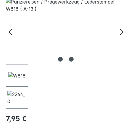
Bildergalerie überspringen
Regulärer Preis:
7,95 €