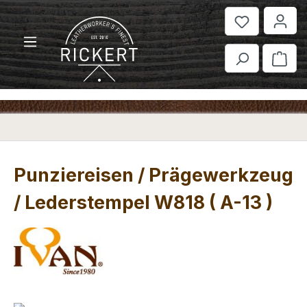
Zum Hauptinhalt springen
War
Punziereisen / Prägewerkzeug
/ Lederstempel W818 ( A-13 )