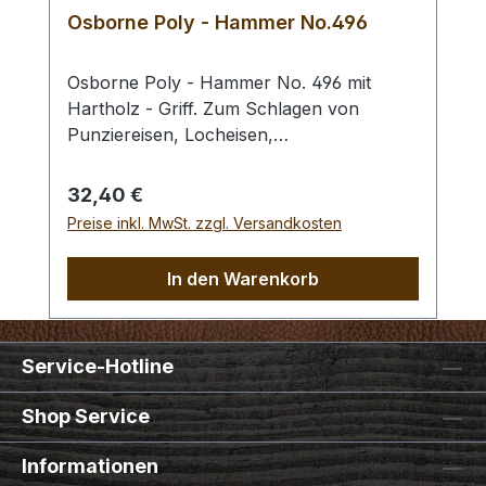
Osborne Poly - Hammer No.496
Osborne Poly - Hammer No. 496 mit
Hartholz - Griff. Zum Schlagen von
Punziereisen, Locheisen,
Braidingstempeln, usw., gerade
Schlagfläche. Wenig Rückschlag durch
Regulärer Preis:
32,40 €
schlagabsorbierenden Poly -
Preise inkl. MwSt. zzgl. Versandkosten
Hammerkopf. 240 gr Gesamtgewicht /
Kopf - Ø 45 mm / Gesamtlänge 295 mm
In den Warenkorb
Service-Hotline
Shop Service
Informationen