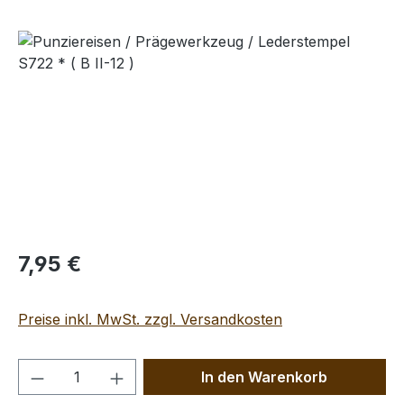
Bildergalerie überspringen
Regulärer Preis:
7,95 €
Preise inkl. MwSt. zzgl. Versandkosten
Produkt Anzahl: Gib den gewünschten We
In den Warenkorb