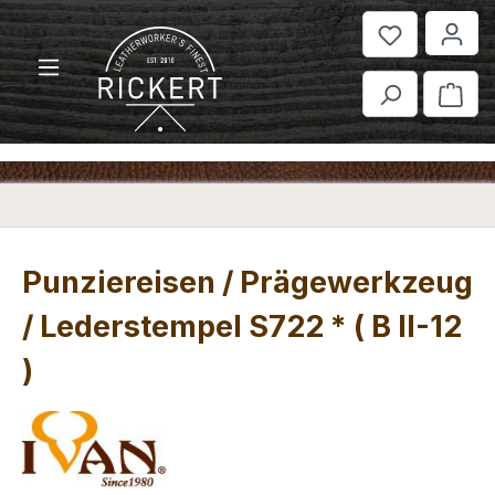
Zum Hauptinhalt springen
War
Punziereisen / Prägewerkzeug
/ Lederstempel S722 * ( B II-12
)