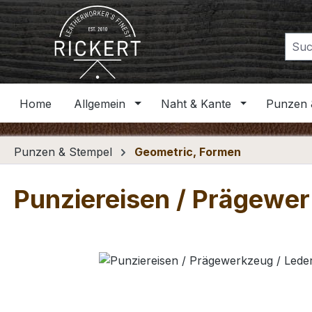
m Hauptinhalt springen
Zur Suche springen
Zur Hauptnavigation springen
Home
Allgemein
Naht & Kante
Punzen 
Punzen & Stempel
Geometric, Formen
Punziereisen / Prägewerk
Bildergalerie überspringen