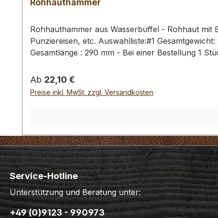
Rohhauthammer
Rohhauthammer aus Wasserbüffel - Rohhaut mit Ei
Punziereisen, etc. Auswahlliste:#1 Gesamtgewich
Gesamtlänge : 290 mm - Bei einer Bestellung 1 St
Regulärer Preis:
Ab
22,10 €
Preise inkl. MwSt. zzgl. Versandkosten
Service-Hotline
Unterstützung und Beratung unter:
+49 (0)9123 - 990973