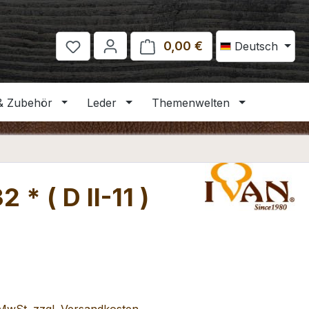
0,00 €
Warenkorb enthält 
Deutsch
& Zubehör
Leder
Themenwelten
* ( D II-11 )
eis: