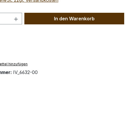
. MwSt. zzgl. Versandkosten
 Anzahl: Gib den gewünschten Wert ein 
In den Warenkorb
ttel hinzufügen
mmer:
IV_6632-00