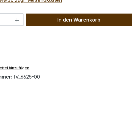
. MwSt. zzgl. Versandkosten
 Anzahl: Gib den gewünschten Wert ein 
In den Warenkorb
ttel hinzufügen
mmer:
IV_6625-00