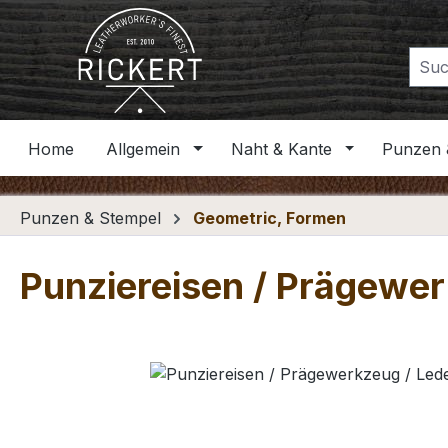
m Hauptinhalt springen
Zur Suche springen
Zur Hauptnavigation springen
Home
Allgemein
Naht & Kante
Punzen 
Punzen & Stempel
Geometric, Formen
Punziereisen / Prägewer
Bildergalerie überspringen