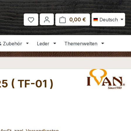
0,00 €
Warenkorb enthält 
Deutsch
& Zubehör
Leder
Themenwelten
5 ( TF-01 )
eis: