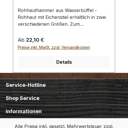
Rohhauthammer aus Wasserbüffel -
Rohhaut mit Eichenstiel erhältlich in zwei
verschiedenen Größen. Zum
rückschlagfreien Schlagen von
Locheisen, Punziereisen, etc.
Regulärer Preis:
Ab
22,10 €
Auswahlliste:#1 Gesamtgewicht: 295
Preise inkl. MwSt. zzgl. Versandkosten
Gramm / Kopf - Ø : 48 mm / Gesamtlänge
: 230 mm#2 Gesamtgewicht: 250 Gramm /
Details
Kopf - Ø : 42 mm / Gesamtlänge : 290 mm
- Bei einer Bestellung 1 Stück erhalten Sie
1 Rohhauthammer der gewählten Größe.
Service-Hotline
Shop Service
Informationen
Alle Preise inkl. gesetzl. Mehrwertsteuer zzgl.