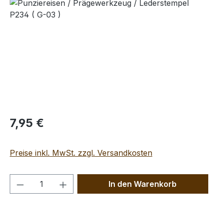
Bildergalerie überspringen
Regulärer Preis:
7,95 €
Preise inkl. MwSt. zzgl. Versandkosten
Produkt Anzahl: Gib den gewünschten We
In den Warenkorb