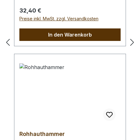
Braidingstempeln, usw., gerade
Schlagfläche. Wenig Rückschlag durch
Regulärer Preis:
32,40 €
schlagabsorbierenden Poly -
Preise inkl. MwSt. zzgl. Versandkosten
Hammerkopf. 240 gr Gesamtgewicht /
Kopf - Ø 45 mm / Gesamtlänge 295 mm
In den Warenkorb
Rohhauthammer