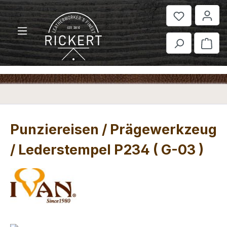
Zum Hauptinhalt springen
War
Punziereisen / Prägewerkzeug
/ Lederstempel P234 ( G-03 )