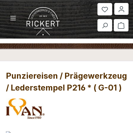
Zum Hauptinhalt springen
War
Punziereisen / Prägewerkzeug
/ Lederstempel P216 * ( G-01 )