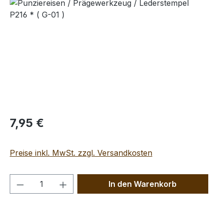
Bildergalerie überspringen
Regulärer Preis:
7,95 €
Preise inkl. MwSt. zzgl. Versandkosten
Produkt Anzahl: Gib den gewünschten We
In den Warenkorb