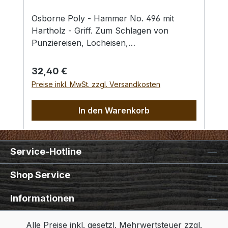
Osborne Poly - Hammer No. 496 mit
Hartholz - Griff. Zum Schlagen von
Punziereisen, Locheisen,
Braidingstempeln, usw., gerade
Schlagfläche. Wenig Rückschlag durch
Regulärer Preis:
32,40 €
schlagabsorbierenden Poly -
Preise inkl. MwSt. zzgl. Versandkosten
Hammerkopf. 240 gr Gesamtgewicht /
Kopf - Ø 45 mm / Gesamtlänge 295 mm
In den Warenkorb
Service-Hotline
Shop Service
Informationen
Alle Preise inkl. gesetzl. Mehrwertsteuer zzgl.