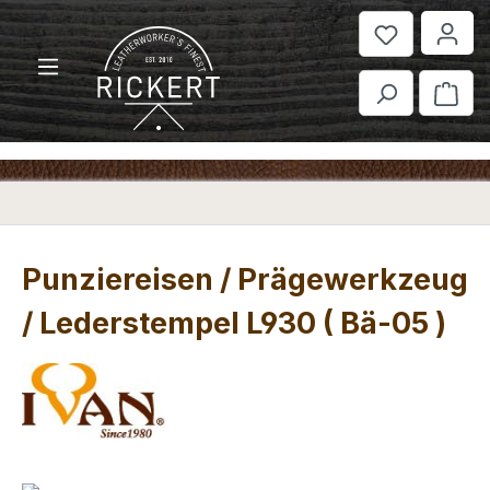
Zum Hauptinhalt springen
War
Punziereisen / Prägewerkzeug
/ Lederstempel L930 ( Bä-05 )