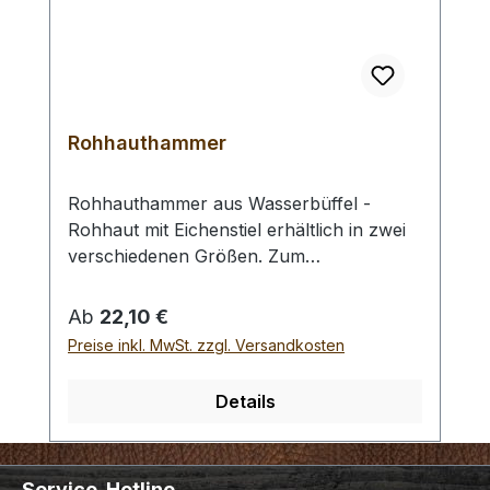
Rohhauthammer
Rohhauthammer aus Wasserbüffel -
Rohhaut mit Eichenstiel erhältlich in zwei
verschiedenen Größen. Zum
rückschlagfreien Schlagen von
Locheisen, Punziereisen, etc.
Regulärer Preis:
Ab
22,10 €
Auswahlliste:#1 Gesamtgewicht: 295
Preise inkl. MwSt. zzgl. Versandkosten
Gramm / Kopf - Ø : 48 mm / Gesamtlänge
: 230 mm#2 Gesamtgewicht: 250 Gramm /
Details
Kopf - Ø : 42 mm / Gesamtlänge : 290 mm
- Bei einer Bestellung 1 Stück erhalten Sie
1 Rohhauthammer der gewählten Größe.
Service-Hotline