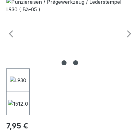
Bildergalerie überspringen
Regulärer Preis:
7,95 €