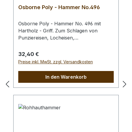
Osborne Poly - Hammer No.496
Osborne Poly - Hammer No. 496 mit
Hartholz - Griff. Zum Schlagen von
Punziereisen, Locheisen,
Braidingstempeln, usw., gerade
Schlagfläche. Wenig Rückschlag durch
Regulärer Preis:
32,40 €
schlagabsorbierenden Poly -
Preise inkl. MwSt. zzgl. Versandkosten
Hammerkopf. 240 gr Gesamtgewicht /
Kopf - Ø 45 mm / Gesamtlänge 295 mm
In den Warenkorb