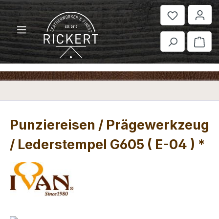
Zum Hauptinhalt springen
War
Punziereisen / Prägewerkzeug
/ Lederstempel G605 ( E-04 ) *