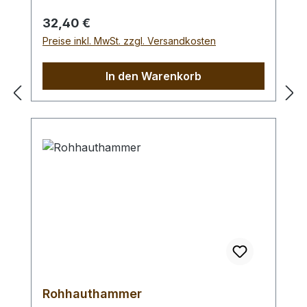
Braidingstempeln, usw., gerade
Schlagfläche. Wenig Rückschlag durch
Regulärer Preis:
32,40 €
schlagabsorbierenden Poly -
Preise inkl. MwSt. zzgl. Versandkosten
Hammerkopf. 240 gr Gesamtgewicht /
Kopf - Ø 45 mm / Gesamtlänge 295 mm
In den Warenkorb
Rohhauthammer