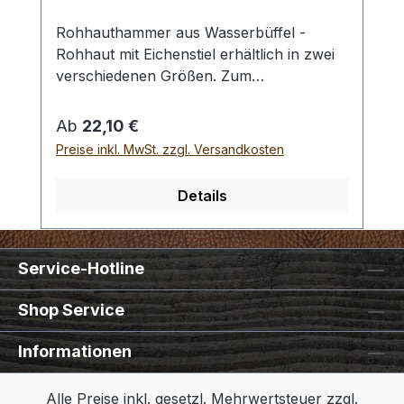
Rohhauthammer aus Wasserbüffel -
Rohhaut mit Eichenstiel erhältlich in zwei
verschiedenen Größen. Zum
rückschlagfreien Schlagen von
Locheisen, Punziereisen, etc.
Regulärer Preis:
Ab
22,10 €
Auswahlliste:#1 Gesamtgewicht: 295
Preise inkl. MwSt. zzgl. Versandkosten
Gramm / Kopf - Ø : 48 mm / Gesamtlänge
: 230 mm#2 Gesamtgewicht: 250 Gramm /
Details
Kopf - Ø : 42 mm / Gesamtlänge : 290 mm
- Bei einer Bestellung 1 Stück erhalten Sie
1 Rohhauthammer der gewählten Größe.
Service-Hotline
Shop Service
Informationen
Alle Preise inkl. gesetzl. Mehrwertsteuer zzgl.