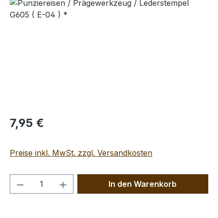
Bildergalerie überspringen
Regulärer Preis:
7,95 €
Preise inkl. MwSt. zzgl. Versandkosten
Produkt Anzahl: Gib den gewünschten We
In den Warenkorb