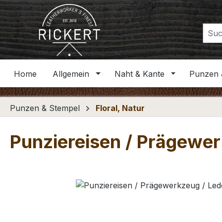
m Hauptinhalt springen
Zur Suche springen
Zur Hauptnavigation springen
Home
Allgemein
Naht & Kante
Punzen 
Punzen & Stempel
Floral, Natur
Punziereisen / Prägewer
Bildergalerie überspringen