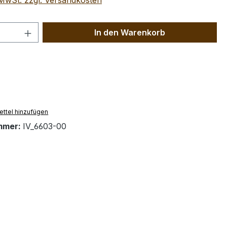
. MwSt. zzgl. Versandkosten
 Anzahl: Gib den gewünschten Wert ein 
In den Warenkorb
ttel hinzufügen
mmer:
IV_6603-00