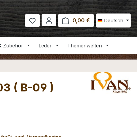
0,00 €
Warenkorb enthält 
Deutsch
& Zubehör
Leder
Themenwelten
3 ( B-09 )
eis: