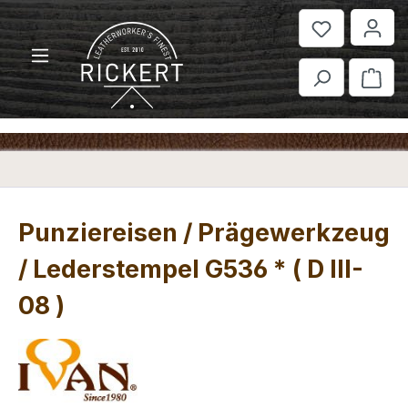
Zum Hauptinhalt springen
War
Punziereisen / Prägewerkzeug
/ Lederstempel G536 * ( D III-
08 )