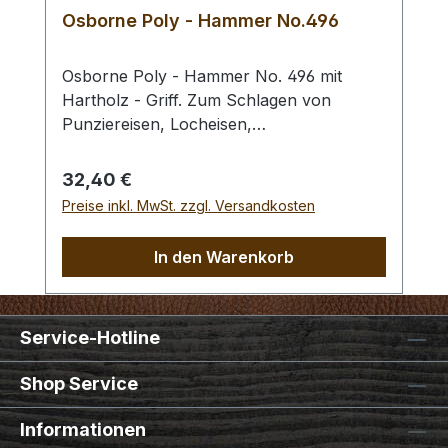
Osborne Poly - Hammer No.496
Osborne Poly - Hammer No. 496 mit
Hartholz - Griff. Zum Schlagen von
Punziereisen, Locheisen,
Braidingstempeln, usw., gerade
Schlagfläche. Wenig Rückschlag durch
Regulärer Preis:
32,40 €
schlagabsorbierenden Poly -
Preise inkl. MwSt. zzgl. Versandkosten
Hammerkopf. 240 gr Gesamtgewicht /
Kopf - Ø 45 mm / Gesamtlänge 295 mm
In den Warenkorb
Service-Hotline
Shop Service
Informationen