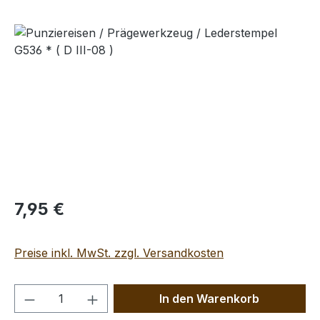
Bildergalerie überspringen
Regulärer Preis:
7,95 €
Preise inkl. MwSt. zzgl. Versandkosten
Produkt Anzahl: Gib den gewünschten We
In den Warenkorb