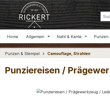
m Hauptinhalt springen
Zur Suche springen
Zur Hauptnavigation springen
Home
Allgemein
Naht & Kante
Punzen 
Punzen & Stempel
Camouflage, Strahlen
Punziereisen / Prägewer
Bildergalerie überspringen