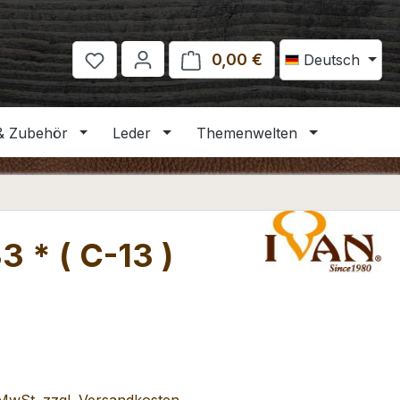
0,00 €
Warenkorb enthält 
Deutsch
& Zubehör
Leder
Themenwelten
 * ( C-13 )
eis: