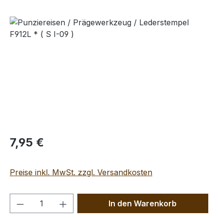
Bildergalerie überspringen
Regulärer Preis:
7,95 €
Preise inkl. MwSt. zzgl. Versandkosten
Produkt Anzahl: Gib den gewünschten We
In den Warenkorb