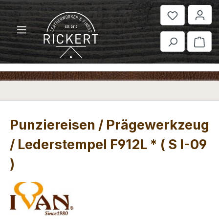
Zum Hauptinhalt springen
War
Punziereisen / Prägewerkzeug
/ Lederstempel F912L * ( S I-09
)