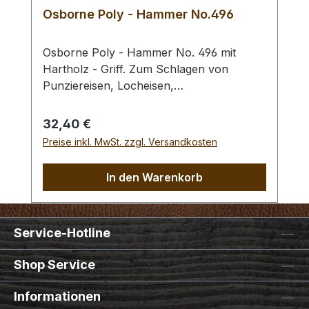
Osborne Poly - Hammer No.496
Osborne Poly - Hammer No. 496 mit
Hartholz - Griff. Zum Schlagen von
Punziereisen, Locheisen,
Braidingstempeln, usw., gerade
Schlagfläche. Wenig Rückschlag durch
Regulärer Preis:
32,40 €
schlagabsorbierenden Poly -
Preise inkl. MwSt. zzgl. Versandkosten
Hammerkopf. 240 gr Gesamtgewicht /
Kopf - Ø 45 mm / Gesamtlänge 295 mm
In den Warenkorb
Service-Hotline
Shop Service
Informationen