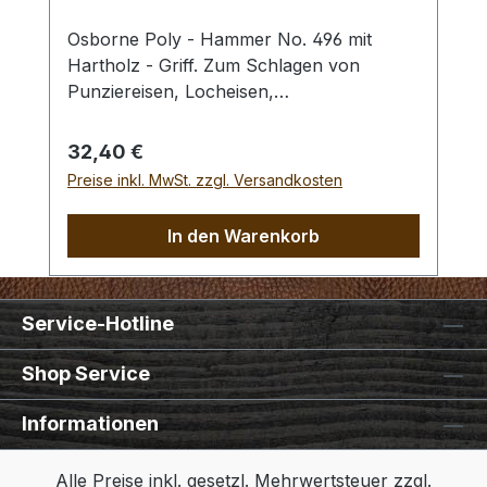
Osborne Poly - Hammer No. 496 mit
Hartholz - Griff. Zum Schlagen von
Punziereisen, Locheisen,
Braidingstempeln, usw., gerade
Schlagfläche. Wenig Rückschlag durch
Regulärer Preis:
32,40 €
schlagabsorbierenden Poly -
Preise inkl. MwSt. zzgl. Versandkosten
Hammerkopf. 240 gr Gesamtgewicht /
Kopf - Ø 45 mm / Gesamtlänge 295 mm
In den Warenkorb
Service-Hotline
Shop Service
Informationen
Alle Preise inkl. gesetzl. Mehrwertsteuer zzgl.