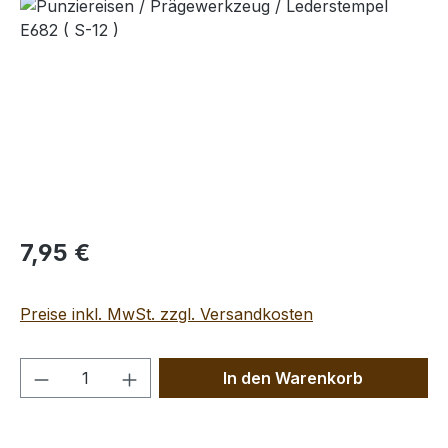
Bildergalerie überspringen
Regulärer Preis:
7,95 €
Preise inkl. MwSt. zzgl. Versandkosten
Produkt Anzahl: Gib den gewünschten We
In den Warenkorb