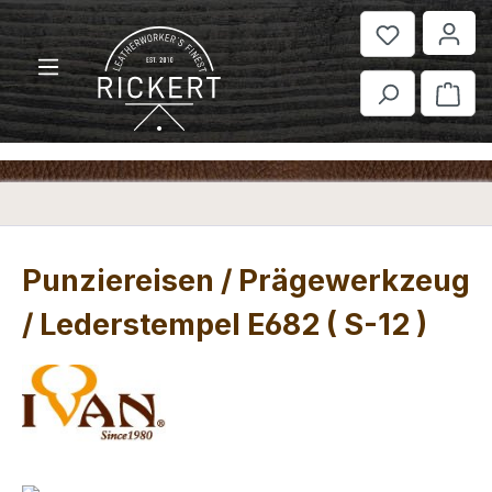
Zum Hauptinhalt springen
War
Punziereisen / Prägewerkzeug
/ Lederstempel E682 ( S-12 )