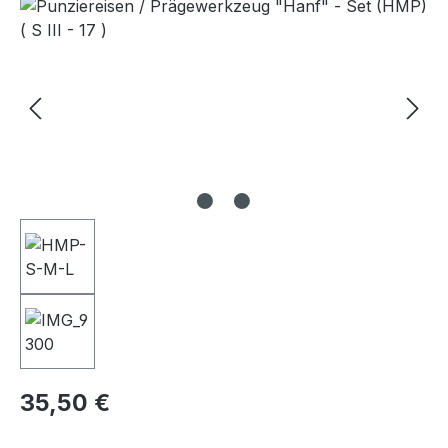
Bildergalerie überspringen
Regulärer Preis:
35,50 €