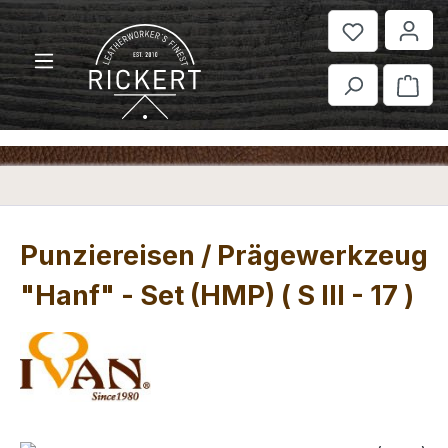
Zum Hauptinhalt springen
War
Punziereisen / Prägewerkzeug
"Hanf" - Set (HMP) ( S III - 17 )