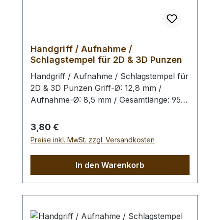
Handgriff / Aufnahme /
Schlagstempel für 2D & 3D Punzen
Handgriff / Aufnahme / Schlagstempel für
2D & 3D Punzen Griff-Ø: 12,8 mm /
Aufnahme-Ø: 8,5 mm / Gesamtlänge: 95
mm Handgriff zum Aufsetzen und
Einschlagen von 2D & 3D Punzen. Um das
Regulärer Preis:
3,80 €
Schlagbild zu optimieren und eine
Preise inkl. MwSt. zzgl. Versandkosten
gleichmäßige Verteilung der Schlagkraft
(insbesondere bei großen Punzen) zu
In den Warenkorb
erzielen, empfehlen wir Ihnen noch
unseren Schlagaufsatz. Bitte benutzen Sie
zum Schlagen unbedingt einen geeigneten
Hammer, um eine Beschädigung der
Punziereisen / des