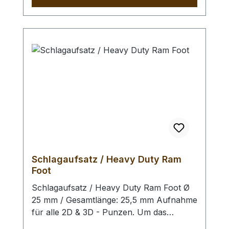
und eine gleichmäßige Verteilung der
Schlagkraft (insbesondere bei großen
Punzen) zu erzielen, empfehlen wir Ihnen
diesen Schlagstempel. Bitte benutzen Sie
zum Schlagen unbedingt einen geeigneten
Hammer, um eine Beschädigung der
Punziereisen / des
Schlagstempel auszuschliessen. Der
Punzierstempel auf dem Bild ist nur
exemplarisch.
Schlagaufsatz / Heavy Duty Ram
Foot
Schlagaufsatz / Heavy Duty Ram Foot Ø
25 mm / Gesamtlänge: 25,5 mm Aufnahme
für alle 2D & 3D - Punzen. Um das
Schlagbild zu optimieren und eine