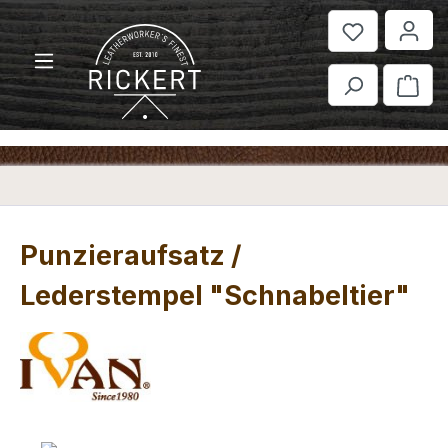
Zum Hauptinhalt springen
War
Punzieraufsatz /
Lederstempel "Schnabeltier"