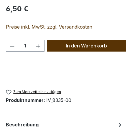
Regulärer Preis:
6,50 €
Preise inkl. MwSt. zzgl. Versandkosten
Produkt Anzahl: Gib den gewünschten We
In den Warenkorb
Zum Merkzettel hinzufügen
Produktnummer:
IV_8335-00
Beschreibung