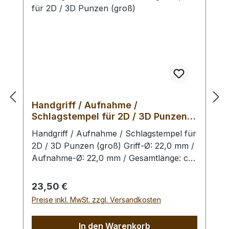
Schlagstempel auszuschliessen. Der
Schlagaufsatz und der Punzierstempel
auf dem Bild sind nur exemplarisch.
Handgriff / Aufnahme /
Schlagstempel für 2D / 3D Punzen
(groß)
Handgriff / Aufnahme / Schlagstempel für
2D / 3D Punzen (groß) Griff-Ø: 22,0 mm /
Aufnahme-Ø: 22,0 mm / Gesamtlänge: ca.
128 mm Dieser extrem schwere und
massive Schlagstempel kann alternativ
Regulärer Preis:
23,50 €
zum Heavy Duty Ram Foot eingesetzt
Preise inkl. MwSt. zzgl. Versandkosten
werden. Aufnahme für alle 2D & 3D -
Punzen. Um das Schlagbild zu optimieren
In den Warenkorb